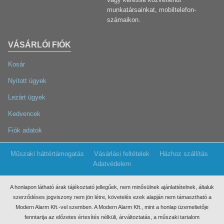
munkatársainkat, mobiltelefon-
számaikon.
VÁSÁRLÓI FIÓK
Kosár
Nyitott ügyek
Lezárt ügyek
Kedvencek
Fiók adatok
Műszaki háttértámogatás
Vásárlási feltételek
Házhoz szállítás
Adatvédelem
A honlapon látható árak tájékoztató jellegűek, nem minősülnek ajánlattételnek, általuk
szerződéses jogviszony nem jön létre, követelés ezek
alapján nem támasztható a
Modern Alarm Kft.-vel szemben. A Modern Alarm Kft., mint a honlap üzemeltetője
fenntartja az előzetes értesítés nélküli, árváltoztatás, a műszaki tartalom