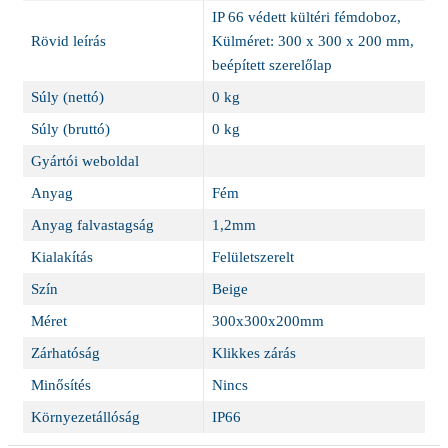
IP 66 védett kültéri fémdoboz,
Rövid leírás
Külméret: 300 x 300 x 200 mm,
beépített szerelőlap
Súly (nettó)
0 kg
Súly (bruttó)
0 kg
Gyártói weboldal
Anyag
Fém
Anyag falvastagság
1,2mm
Kialakítás
Felületszerelt
Szín
Beige
Méret
300x300x200mm
Zárhatóság
Klikkes zárás
Minősítés
Nincs
Környezetállóság
IP66