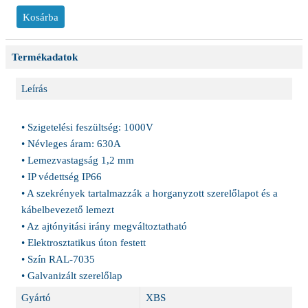
Termékadatok
Leírás
• Szigetelési feszültség: 1000V
• Névleges áram: 630A
• Lemezvastagság 1,2 mm
• IP védettség IP66
• A szekrények tartalmazzák a horganyzott szerelőlapot és a
kábelbevezető lemezt
• Az ajtónyitási irány megváltoztatható
• Elektrosztatikus úton festett
• Szín RAL-7035
• Galvanizált szerelőlap
Gyártó
XBS