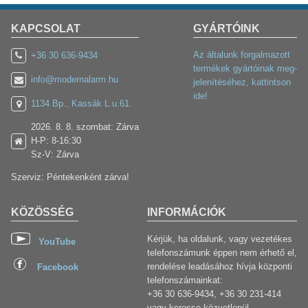
KAPCSOLAT
GYÁRTÓINK
Az általunk forgalmazott
+36 30 636-9434
termékek gyártóinak meg-
info@modernalarm.hu
jelenítéséhez, kattintson
ide!
1134 Bp., Kassák L.u.61.
2026. 8. 8. szombat: Zárva
H-P: 8-16:30
Sz-V: Zárva
Szerviz: Péntekenként zárva!
KÖZÖSSÉG
INFORMÁCIÓK
Kérjük, ha oldalunk, vagy vezetékes
YouTube
telefonszámunk éppen nem érhető el,
rendelése leadásához hívja központi
Facebook
telefonszámainkat:
+36 30 636-9434, +36 30 231-414
vagy keresse közvetlenül