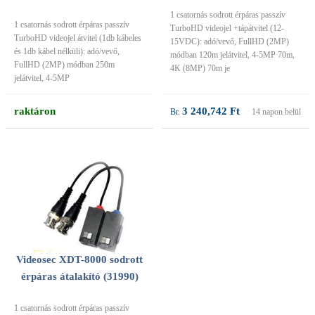
1 csatornás sodrott érpáras passzív
1 csatornás sodrott érpáras passzív
TurboHD videojel +tápátvitel (12-
TurboHD videojel átvitel (1db kábeles
15VDC): adó/vevő, FullHD (2MP)
és 1db kábel nélküli): adó/vevő,
módban 120m jelátvitel, 4-5MP 70m,
FullHD (2MP) módban 250m
4K (8MP) 70m je
jelátvitel, 4-5MP
raktáron
3 240,742 Ft
14 napon belül
Videosec XDT-8000 sodrott
érpáras átalakító (31990)
1 csatornás sodrott érpáras passzív