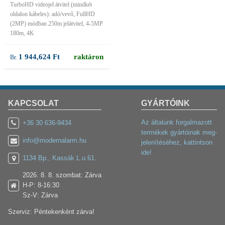
TurboHD videojel átvitel (mindkét
oldalon kábeles): adó/vevő, FullHD
(2MP) módban 250m jelátvitel, 4-5MP
180m, 4K
1 944,624 Ft
raktáron
KAPCSOLAT
GYÁRTÓINK
Az általunk forgalmazott
+36 30 636-9434
termékek gyártóinak meg-
info@modernalarm.hu
jelenítéséhez, kattintson
ide!
1134 Bp., Kassák L.u.61.
2026. 8. 8. szombat: Zárva
H-P: 8-16:30
Sz-V: Zárva
Szerviz: Péntekenként zárva!