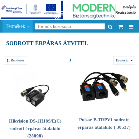
Belépés
Regisztráció
Termékek
SODROTT ÉRPÁRAS ÁTVITEL
3
Rendezés
Bruttó ár
Pulsar P-TRPV1 sodrott
Hikvision DS-1H18S/E(C)
érpáras átalakító ( 30537)
sodrott érpáras átalakító
(28898)