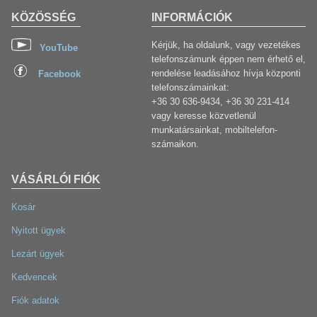
KÖZÖSSÉG
INFORMÁCIÓK
Kérjük, ha oldalunk, vagy vezetékes
YouTube
telefonszámunk éppen nem érhető el,
rendelése leadásához hívja központi
Facebook
telefonszámainkat:
+36 30 636-9434, +36 30 231-414
vagy keresse közvetlenül
munkatársainkat, mobiltelefon-
számaikon.
VÁSÁRLÓI FIÓK
Kosár
Nyitott ügyek
Lezárt ügyek
Kedvencek
Fiók adatok