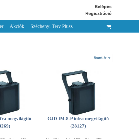
Belépés
Regisztráció
er
Akciók
Széchenyi Terv Plusz
Bruttó ár
fra megvilágító
GJD IM-8-P infra megvilágító
8269)
(28127)