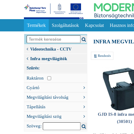
Termékek
Szolgáltatások
Kapcsolat
Hasznos inf
INFRA MEGVI
Videotechnika - CCTV
Rendezés
Infra megvilágítók
Szűrés:
Raktáron
Gyártó
Megvilágítási távolság
Tápellátás
GJD IS-8 infra me
Megvilágítási szög
(30501)
Szöveg: