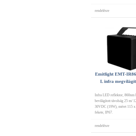
rendelésre
Emitlight EMT-IR8
L infra megvilágí
Infra LED reflektor, 860nm 
bevilágított távolság 25 m/ 1
30VDC (19W), méret 115 x
fekete, IP67.
rendelésre