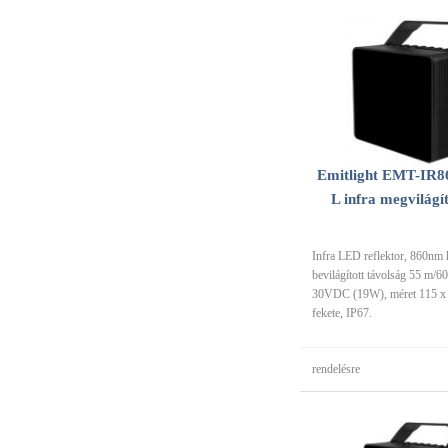
Emitlight EMT-IR8
L infra megvilágí
Infra LED reflektor, 860nm 
bevilágított távolság 55 m/60
30VDC (19W), méret 115 x
fekete, IP67.
rendelésre