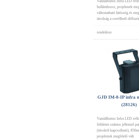
Vandálbiztos Infra LED refl
hullámhossz, projektnek meg
változtatható látószög és meg
távolság a cserélhető diffuz
rendelésre
GJD IM-8-IP infra m
(28126)
Vandálbiztos Infra LED refl
felületen számos jellemző pa
(távolról kapcsolható), 850
projektnek megfelelő vált