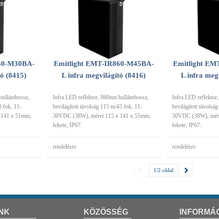
60-M30BA-
Emitlight EMT-IR860-M45BA-
Emitlight E
tó (8415)
L infra megvilágító (8416)
L infra meg
hullámhossz,
Infra LED reflektor, 860nm hullámhossz,
Infra LED reflektor
0 fok, 11-
bevilágított távolság 115 m/45 fok, 11-
bevilágított távolsá
 141 x 51mm,
30VDC (38W), méret 115 x 141 x 51mm,
30VDC (38W), mére
fekete, IP67.
fekete, IP67.
rendelésre
rendelésre
1/2.oldal
NK
KÖZÖSSÉG
INFORMÁ