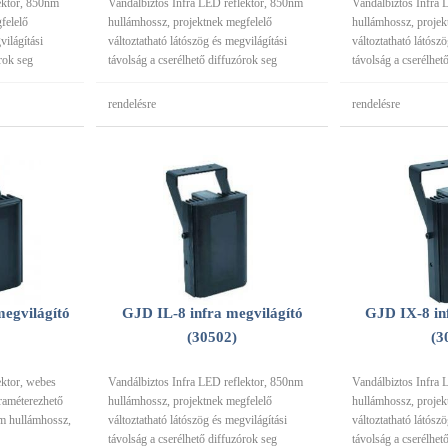
ektor, 850nm
Vandálbiztos Infra LED reflektor, 850nm
Vandálbiztos Infra 
felelő
hullámhossz, projektnek megfelelő
hullámhossz, projek
világítási
változtatható látószög és megvilágítási
változtatható látósz
órok seg
távolság a cserélhető diffuzórok seg
távolság a cserélhet
rendelésre
rendelésre
egvilágító
GJD IL-8 infra megvilágító
GJD IX-8 in
(30502)
(3
ektor, webes
Vandálbiztos Infra LED reflektor, 850nm
Vandálbiztos Infra 
raméterezhető
hullámhossz, projektnek megfelelő
hullámhossz, projek
nm hullámhossz,
változtatható látószög és megvilágítási
változtatható látósz
távolság a cserélhető diffuzórok seg
távolság a cserélhet