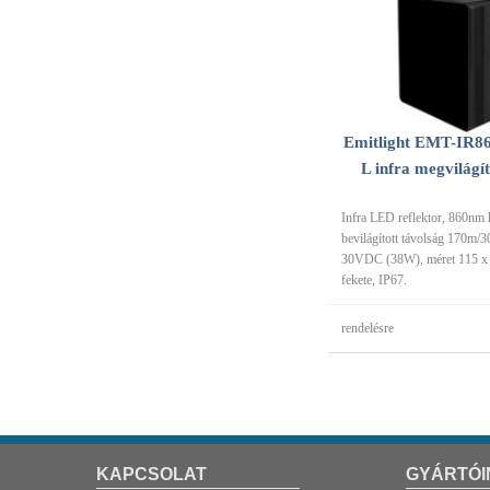
Emitlight EMT-IR8
L infra megvilágí
Infra LED reflektor, 860nm 
bevilágított távolság 170m/3
30VDC (38W), méret 115 x
fekete, IP67.
rendelésre
KAPCSOLAT
GYÁRTÓI