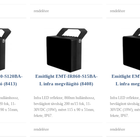
rendelésre
rendelésre
60-S120BA-
Emitlight EMT-IR860-S15BA-
Emitlight E
tó (8413)
L infra megvilágító (8408)
L infra meg
hullámhossz,
Infra LED reflektor, 860nm hullámhossz,
Infra LED reflektor
20 fok, 11-
bevilágított távolság 200 m/15 fok, 11-
bevilágított távolsá
 90 x 51mm,
30VDC (19W), méret 115 x 90 x 51mm,
30VDC (19W), mére
fekete, IP67.
fekete, IP67.
rendelésre
rendelésre