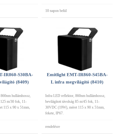
10 napon belül
MT-IR860-S30BA-
Emitlight EMT-IR860-S45BA-
világító (8409)
L infra megvilágító (8410)
, 860nm hullámhossz,
Infra LED reflektor, 860nm hullámhossz,
g 125 m/30 fok, 11-
bevilágított távolság 85 m/45 fok, 11-
t 115 x 90 x 51mm,
30VDC (19W), méret 115 x 90 x 51mm,
fekete, IP67.
rendelésre