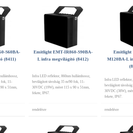
60-S60BA-
Emitlight EMT-IR860-S90BA-
Emitligh
tó (8411)
L infra megvilágító (8412)
M120BA-L in
(
hullámhossz,
Infra LED reflektor, 860nm hullámhossz,
Infra LED reflektor
 fok, 11-
bevilágított távolság 35 m/90 fok, 11-
bevilágított távolsá
 90 x 51mm,
30VDC (19W), méret 115 x 90 x 51mm,
30VDC (38W), mére
fekete, IP67.
fekete, IP67.
rendelésre
rendelésre