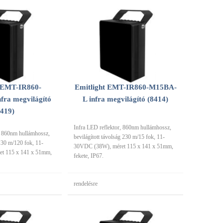
t EMT-IR860-
Emitlight EMT-IR860-M15BA-
fra megvilágító
L infra megvilágító (8414)
8419)
Infra LED reflektor, 860nm hullámhossz,
, 860nm hullámhossz,
bevilágított távolság 230 m/15 fok, 11-
g 30 m/120 fok, 11-
30VDC (38W), méret 115 x 141 x 51mm,
t 115 x 141 x 51mm,
fekete, IP67.
rendelésre