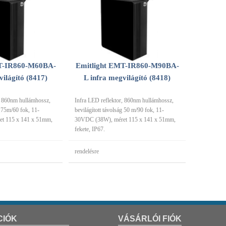
MT-IR860-M60BA-
Emitlight EMT-IR860-M90BA-
világító (8417)
L infra megvilágító (8418)
, 860nm hullámhossz,
Infra LED reflektor, 860nm hullámhossz,
g 75m/60 fok, 11-
bevilágított távolság 50 m/90 fok, 11-
t 115 x 141 x 51mm,
30VDC (38W), méret 115 x 141 x 51mm,
fekete, IP67.
rendelésre
CIÓK
VÁSÁRLÓI FIÓK