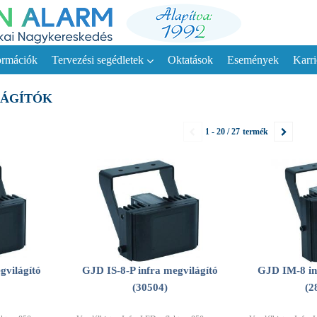
ormációk
Tervezési segédletek
Oktatások
Események
Karri
LÁGÍTÓK
1 - 20 / 27
termék
gvilágító
GJD IS-8-P infra megvilágító
GJD IM-8 in
(30504)
(2