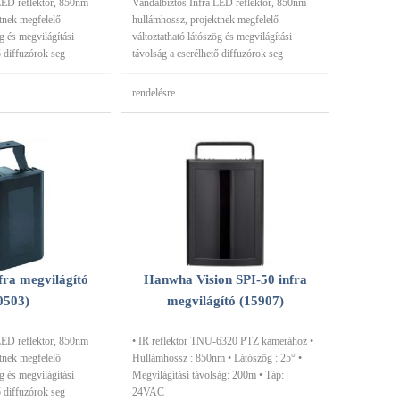
LED reflektor, 850nm
Vandálbiztos Infra LED reflektor, 850nm
tnek megfelelő
hullámhossz, projektnek megfelelő
ög és megvilágítási
változtatható látószög és megvilágítási
ő diffuzórok seg
távolság a cserélhető diffuzórok seg
rendelésre
fra megvilágító
Hanwha Vision SPI-50 infra
0503)
megvilágító (15907)
LED reflektor, 850nm
• IR reflektor TNU-6320 PTZ kamerához •
tnek megfelelő
Hullámhossz : 850nm • Látószög : 25° •
ög és megvilágítási
Megvilágítási távolság: 200m • Táp:
ő diffuzórok seg
24VAC