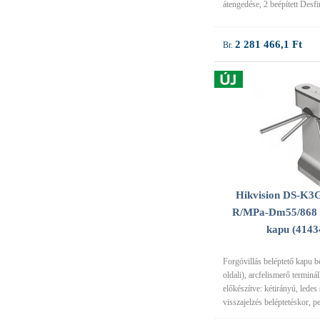
átengedése, 2 beépített Desfi
2 281 466,1 Ft
Hikvision DS-K3
R/MPa-Dm55/868 b
kapu (4143
Forgóvillás beléptető kapu be
oldali), arcfelismerő terminá
előkészítve: kétirányú, ledes 
visszajelzés beléptetéskor, p