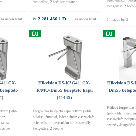
beléptetéskor, perc
re
átengedése, 2 beépített mifare o
átengedése, 2 beépít
2 281 466,1 Ft
14 napon belül
14 napon belül
14 napon belül
G411CX-
Hikvision DS-K3G411CX-
Hikvision D
eléptető
R/MQ-Dm55 beléptető kapu
Dm55 belépte
4)
(41435)
Kétlábú forgóvillás 
ltérre (jobb
Forgóvillás beléptető kapu beltérre (jobb
(jobb oldali): kétirá
lhoz
oldali): kétirányú, ledes státusz visszajelzés
visszajelzés belépte
státusz
beléptetéskor, percenként 30-60 személy
személy átengedése,
ercenké
átengedése, 2 beépíte