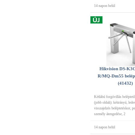
14 napon belül
Hikvision DS-K3
R/MQ-Dm55 belépt
(41432)
Kétlábú forgóvillás beléptető
(jobb oldali): kétirányú, lede
visszajelzés beléptetéskor, 
személy átengedése, 2
14 napon belül