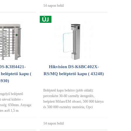
14 napon belül
 DS-K3H4421-
Hikvision DS-K6BC402X-
beléptető kapu (
RS/MQ beléptető kapu ( 43248)
5930)
Beléptető kapu beltérre (jobb oldali):
ngelyű beléptető
percenként 30-60 személy átengedés,
 sávval kültére -
beépített Mifare/EM olvasó, 500 000 kártya
élesség: 650mm. Anyaga:
és 500 000 esemény memória, Opci
s acél 1,5 m
14 napon belül