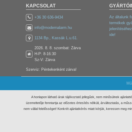
KAPCSOLAT
GYÁRTÓI
Az általunk f
+36 30 636-9434
termékek gyá
info@modernalarm.hu
jelenítéséhez
ide!
1134 Bp., Kassák L.u.61.
2026. 8. 8. szombat: Zárva
H-P: 8-16:30
Sz-V: Zárva
Szerviz: Péntekenként zárva!
Mű
A honlapon látható árak tájékoztató jellegűek, nem minősülnek ajánlatt
üzemeltetője fenntartja az előzetes értesítés nélküli, árváltoztatás, a m
nem vállal felelősséget! Konkrét ajánlatkérés miatt kérjük, keressen meg 