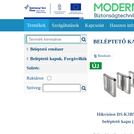
Termékek
Szolgáltatások
Kapcsolat
Hasznos inf
BELÉPTETŐ K
Beléptető rendszer
Rendezés
Beléptető kapuk, Forgóvillák
Szűrés:
Raktáron
Szöveg:
Hikvision DS-K3B
beléptető kapu 