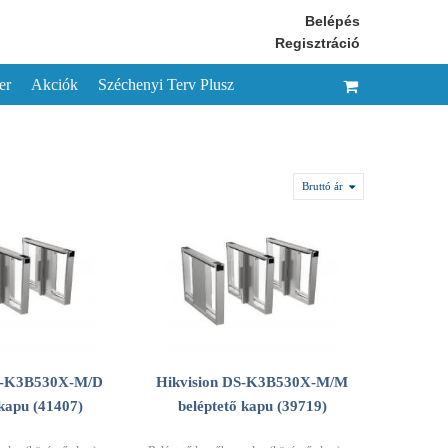
Belépés
Regisztráció
er
Akciók
Széchenyi Terv Plusz
Bruttó ár
DS-K3B530X-M/D
Hikvision DS-K3B530X-M/M
 kapu (41407)
beléptető kapu (39719)