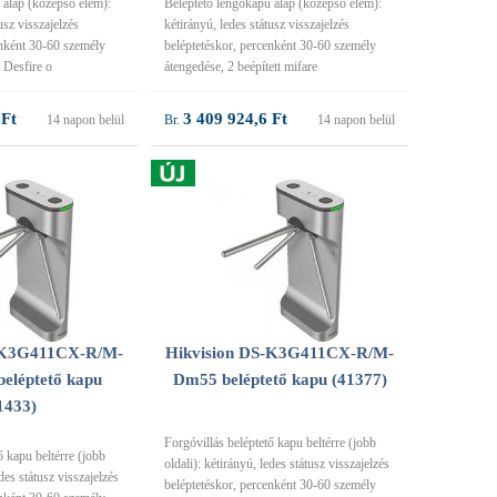
 alap (középső elem):
Beléptető lengőkapu alap (középső elem):
usz visszajelzés
kétirányú, ledes státusz visszajelzés
enként 30-60 személy
beléptetéskor, percenként 30-60 személy
t Desfire o
átengedése, 2 beépített mifare
 Ft
3 409 924,6 Ft
14 napon belül
14 napon belül
S-K3G411CX-R/M-
Hikvision DS-K3G411CX-R/M-
eléptető kapu
Dm55 beléptető kapu (41377)
1433)
Forgóvillás beléptető kapu beltérre (jobb
ő kapu beltérre (jobb
oldali): kétirányú, ledes státusz visszajelzés
edes státusz visszajelzés
beléptetéskor, percenként 30-60 személy