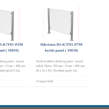
DS-K7F01-P290
Hikvision DS-K7F01-P790
nel ( 39839)
korlát panel ( 39838)
ilüveg panel - konzol
Terelő korláthoz akrilüveg panel - konzol
0 mm × 8 mm × 800 mm
nélkül. Méret: 790 mm × 8 mm × 800 mm
áttal együtt 0.5m)
(H x Sz x M). (Korláttal együtt 1m)
14 napon belül