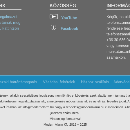
NK
KÖZÖSSÉG
INFORMÁ
orgalmazott
Kérjük, ha ol
YouTube
rtóinak meg-
telefonszámun
, kattintson
rendelése lea
Facebook
telefonszámai
+36 30 636-9
vagy keresse 
munkatársaink
számaikon.
szaki háttértámogatás
Vásárlási feltételek
Házhoz szállítás
Adatvéde
ételnek, általuk szerződéses jogviszony nem jön létre, követelés ezek
alapján nem támaszthat
űszaki tartalom megváltoztatásának, a megjelenés módosításának és az elírás, tévedés jogát.
minket írásban, az info@modernalarm.hu, vagy a rendeles@modernalarm.hu e-mail címen. A ho
jelezheti számunkra.
Minden jog fenntartva!
Modern Alarm Kft. 2018 – 2025