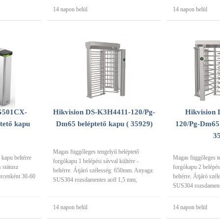
14 napon belül
14 napon belül
G501CX-
Hikvision DS-K3H4411-120/Pg-
Hikvision
ető kapu
Dm65 beléptető kapu ( 35929)
120/Pg-Dm65 
3
Magas függőleges tengelyű beléptető
 kapu beltérre
Magas függőleges te
forgókapu 1 belépési sávval kültére -
s státusz
forgókapu 2 belépési
beltérre. Átjáró szélesség: 650mm. Anyaga:
percenként 30-60
beltérre. Átjáró sz
SUS304 rozsdamentes acél 1,5 mm,
SUS304 rozsdamente
14 napon belül
14 napon belül