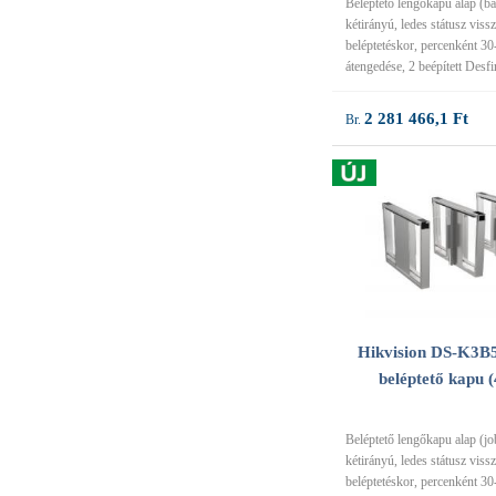
Beléptető lengőkapu alap (bal
kétirányú, ledes státusz vissz
beléptetéskor, percenként 3
átengedése, 2 beépített Desfi
2 281 466,1 Ft
Hikvision DS-K3B
beléptető kapu 
Beléptető lengőkapu alap (job
kétirányú, ledes státusz vissz
beléptetéskor, percenként 3