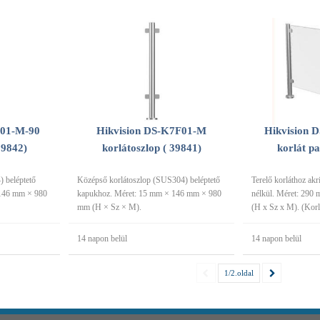
F01-M-90
Hikvision DS-K7F01-M
Hikvision 
39842)
korlátoszlop ( 39841)
korlát pa
 beléptető
Középső korlátoszlop (SUS304) beléptető
Terelő korláthoz akr
 146 mm × 980
kapukhoz. Méret: 15 mm × 146 mm × 980
nélkül. Méret: 29
mm (H × Sz × M).
(H x Sz x M). (Korl
14 napon belül
14 napon belül
1/2.oldal