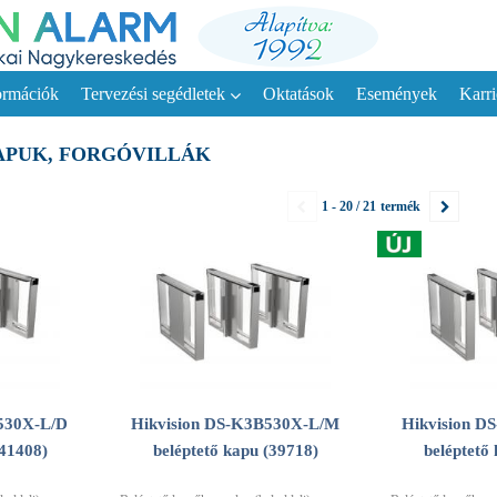
ormációk
Tervezési segédletek
Oktatások
Események
Karri
APUK, FORGÓVILLÁK
1 - 20 / 21
termék
530X-L/D
Hikvision DS-K3B530X-L/M
Hikvision 
(41408)
beléptető kapu (39718)
beléptető