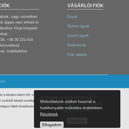
CIÓK
VÁSÁRLÓI FIÓK
dalunk, vagy vezetékes
Kosár
k éppen nem érhető el,
Nyitott ügyek
dásához hívja központi
nkat:
Lezárt ügyek
434, +36 30 231-414
Kedvencek
közvetlenül
at, mobiltelefon-
Fiók adatok
lem
ó a Modern Alarm Kft.-vel szemben. A Modern Alarm Kft., mint a honlap
Weboldalunk sütiket használ a
 Az ezekből fakadó esetleges elmaradt haszonért, anyagi, vagy egyéb kárért
Weboldalunk sütiket használ a
hatékonyabb működés érdekében
nlapon fellelt tévedéseket, elírásokat az info@modernalarm.hu e-mail címen
hatékonyabb működés érdekében.
további részletek
Részletek
Rendben
Elfogadom