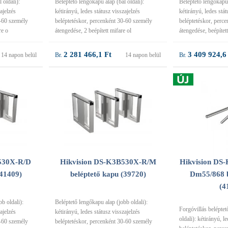
 oldali):
Beléptető lengőkapu alap (bal oldali):
Beléptető lengőkapu
ajelzés
kétirányú, ledes státusz visszajelzés
kétirányú, ledes stát
0-60 személy
beléptetéskor, percenként 30-60 személy
beléptetéskor, perc
re o
átengedése, 2 beépített mifare ol
átengedése, beépítet
2 281 466,1 Ft
3 409 924,6
14 napon belül
14 napon belül
530X-R/D
Hikvision DS-K3B530X-R/M
Hikvision D
(41409)
beléptető kapu (39720)
Dm55/868 b
(4
b oldali):
Beléptető lengőkapu alap (jobb oldali):
Forgóvillás beléptet
ajelzés
kétirányú, ledes státusz visszajelzés
oldali): kétirányú, l
0-60 személy
beléptetéskor, percenként 30-60 személy