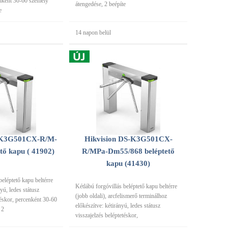
enként 30-60 személy
átengedése, 2 beépíte
e
14 napon belül
S-K3G501CX-R/M-
Hikvision DS-K3G501CX-
tő kapu ( 41902)
R/MPa-Dm55/868 beléptető
kapu (41430)
beléptető kapu beltérre
Kétlábú forgóvillás beléptető kapu beltérre
nyú, ledes státusz
(jobb oldali), arcfelismerő terminálhoz
téskor, percenként 30-60
előkészítve: kétirányú, ledes státusz
 2
visszajelzés beléptetéskor,