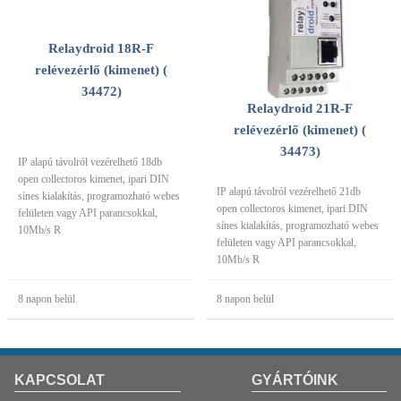
Relaydroid 18R-F
relévezérlő (kimenet) (
34472)
Relaydroid 21R-F
relévezérlő (kimenet) (
34473)
IP alapú távolról vezérelhető 18db
open collectoros kimenet, ipari DIN
IP alapú távolról vezérelhető 21db
sínes kialakítás, programozható webes
open collectoros kimenet, ipari DIN
felületen vagy API parancsokkal,
sínes kialakítás, programozható webes
10Mb/s R
felületen vagy API parancsokkal,
10Mb/s R
8 napon belül
8 napon belül
KAPCSOLAT
GYÁRTÓINK