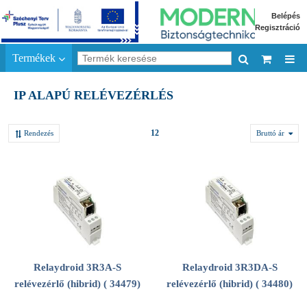
Belépés
Regisztráció
Termékek
IP ALAPÚ RELÉVEZÉRLÉS
12
Rendezés
Bruttó ár
Relaydroid 3R3A-S
Relaydroid 3R3DA-S
relévezérlő (hibrid) ( 34479)
relévezérlő (hibrid) ( 34480)