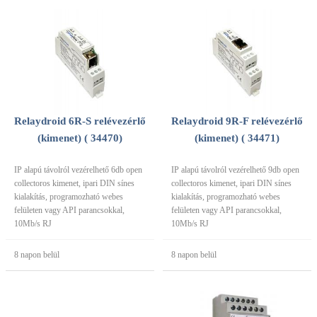
Relaydroid 6R-S relévezérlő
Relaydroid 9R-F relévezérlő
(kimenet) ( 34470)
(kimenet) ( 34471)
IP alapú távolról vezérelhető 6db open
IP alapú távolról vezérelhető 9db open
collectoros kimenet, ipari DIN sínes
collectoros kimenet, ipari DIN sínes
kialakítás, programozható webes
kialakítás, programozható webes
felületen vagy API parancsokkal,
felületen vagy API parancsokkal,
10Mb/s RJ
10Mb/s RJ
8 napon belül
8 napon belül