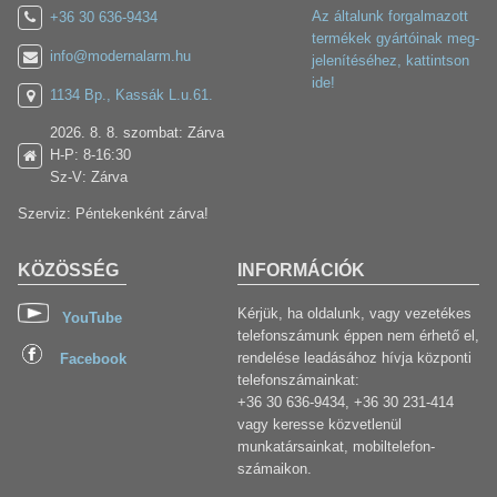
Az általunk forgalmazott
+36 30 636-9434
termékek gyártóinak meg-
info@modernalarm.hu
jelenítéséhez, kattintson
ide!
1134 Bp., Kassák L.u.61.
2026. 8. 8. szombat: Zárva
H-P: 8-16:30
Sz-V: Zárva
Szerviz: Péntekenként zárva!
KÖZÖSSÉG
INFORMÁCIÓK
Kérjük, ha oldalunk, vagy vezetékes
YouTube
telefonszámunk éppen nem érhető el,
rendelése leadásához hívja központi
Facebook
telefonszámainkat:
+36 30 636-9434, +36 30 231-414
vagy keresse közvetlenül
munkatársainkat, mobiltelefon-
számaikon.