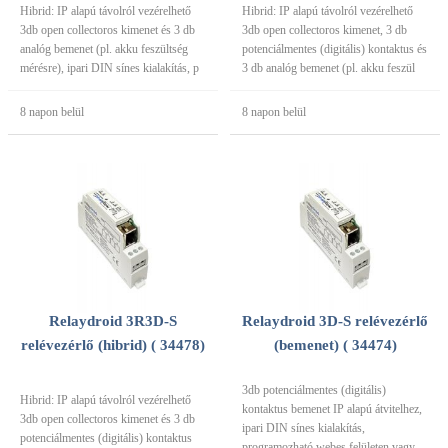
Hibrid: IP alapú távolról vezérelhető
Hibrid: IP alapú távolról vezérelhető
3db open collectoros kimenet és 3 db
3db open collectoros kimenet, 3 db
analóg bemenet (pl. akku feszültség
potenciálmentes (digitális) kontaktus és
mérésre), ipari DIN sínes kialakítás, p
3 db analóg bemenet (pl. akku feszül
8 napon belül
8 napon belül
Relaydroid 3R3D-S
Relaydroid 3D-S relévezérlő
relévezérlő (hibrid) ( 34478)
(bemenet) ( 34474)
3db potenciálmentes (digitális)
Hibrid: IP alapú távolról vezérelhető
kontaktus bemenet IP alapú átvitelhez,
3db open collectoros kimenet és 3 db
ipari DIN sínes kialakítás,
potenciálmentes (digitális) kontaktus
programozható webes felületen vagy