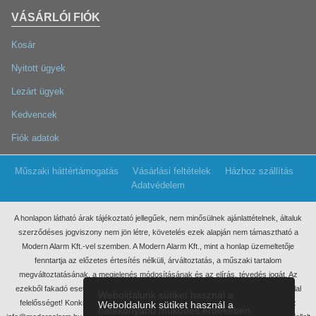
VÁSÁRLÓI FIÓK
Kosár
Nyitott ügyek
Lezárt ügyek
Kedvencek
Fiók adatok
Műszaki háttértámogatás
Vásárlási feltételek
Házhoz szállítás
Adatvédelem
A honlapon látható árak tájékoztató jellegűek, nem minősülnek ajánlattételnek, általuk
szerződéses jogviszony nem jön létre, követelés ezek
alapján nem támasztható a
Modern Alarm Kft.-vel szemben. A Modern Alarm Kft., mint a honlap üzemeltetője
fenntartja az előzetes értesítés nélküli, árváltoztatás, a műszaki tartalom
megváltoztatásának, a megjelenés módosításának és az elírás, tévedés jogát. Az
ezekből fakadó esetleges elmaradt haszonért, anyagi, vagy egyéb kárért nem vállal
Weboldalunk sütiket használ a
felelősséget! Konkrét ajánlatkérés miatt kérjük, keressen meg minket írásban, az
Weboldalunk sütiket használ a
hatékonyabb működés érdekében