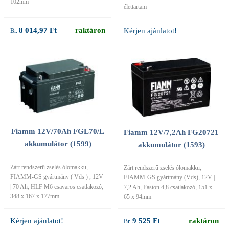
102mm
élettartam
8 014,97 Ft
raktáron
Kérjen ajánlatot!
Fiamm 12V/70Ah FGL70/L
Fiamm 12V/7,2Ah FG20721
akkumulátor (1599)
akkumulátor (1593)
Zárt rendszerű zselés ólomakku,
Zárt rendszerű zselés ólomakku,
FIAMM-GS gyártmány ( Vds ) , 12V
FIAMM-GS gyártmány (Vds), 12V |
| 70 Ah, HLF M6 csavaros csatlakozó,
7,2 Ah, Faston 4,8 csatlakozó, 151 x
348 x 167 x 177mm
65 x 94mm
Kérjen ajánlatot!
9 525 Ft
raktáron