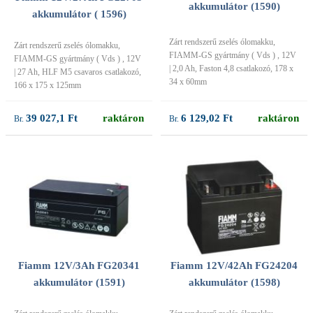
akkumulátor (1590)
akkumulátor ( 1596)
Zárt rendszerű zselés ólomakku,
Zárt rendszerű zselés ólomakku,
FIAMM-GS gyártmány ( Vds ) , 12V
FIAMM-GS gyártmány ( Vds ) , 12V
| 2,0 Ah, Faston 4,8 csatlakozó, 178 x
| 27 Ah, HLF M5 csavaros csatlakozó,
34 x 60mm
166 x 175 x 125mm
6 129,02 Ft
raktáron
39 027,1 Ft
raktáron
Fiamm 12V/3Ah FG20341
Fiamm 12V/42Ah FG24204
akkumulátor (1591)
akkumulátor (1598)