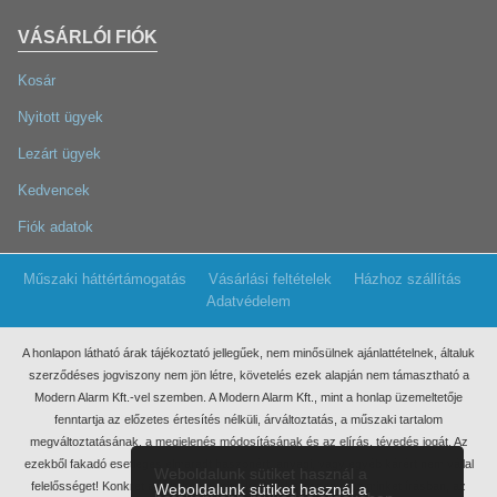
VÁSÁRLÓI FIÓK
Kosár
Nyitott ügyek
Lezárt ügyek
Kedvencek
Fiók adatok
Műszaki háttértámogatás
Vásárlási feltételek
Házhoz szállítás
Adatvédelem
A honlapon látható árak tájékoztató jellegűek, nem minősülnek ajánlattételnek, általuk
szerződéses jogviszony nem jön létre, követelés ezek
alapján nem támasztható a
Modern Alarm Kft.-vel szemben. A Modern Alarm Kft., mint a honlap üzemeltetője
fenntartja az előzetes értesítés nélküli, árváltoztatás, a műszaki tartalom
megváltoztatásának, a megjelenés módosításának és az elírás, tévedés jogát. Az
ezekből fakadó esetleges elmaradt haszonért, anyagi, vagy egyéb kárért nem vállal
Weboldalunk sütiket használ a
felelősséget! Konkrét ajánlatkérés miatt kérjük, keressen meg minket írásban, az
Weboldalunk sütiket használ a