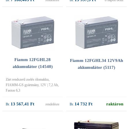
Fiamm 12FGHL28
Fiamm 12FGHL34 12V9Ah
akkumulátor (14540)
akkumulátor (5117)
Zárt rendszerű zselés ólomakku,
FIAMM-GS gyártmány, 12V | 7,2 Ah,
Faston 6,3
13 567,41 Ft
14 732 Ft
raktáron
rendelésre