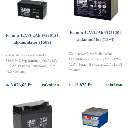
Fiamm 12V/12Ah FG21202
Fiamm 12V/1,2Ah FG20121
akkumulátor (1594)
akkumulátor (1589)
Zárt rendszerű zselés ólomakku,
Zárt rendszerű zselés ólomakku,
FIAMM-GS gyártmány ( Vds ) 12V |
FIAMM-GS gyártmány ( Vds ) , 12V
12 Ah, Faston 6,3 csatlakozó, 151 x 98
| 1,2 Ah, Faston 4,8 csatlakozó, 97 x
x 94mm
48,5 x 50,5mm
15 875 Ft
raktáron
5 073,65 Ft
raktáron