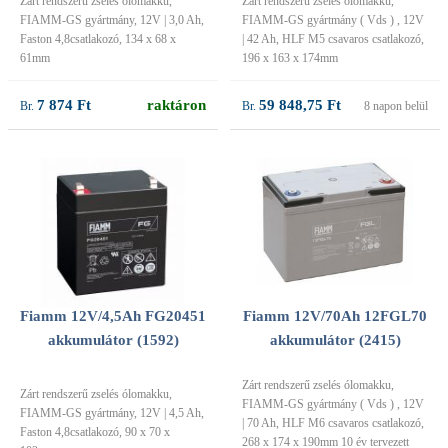
Zárt rendszerű zselés ólomakku,
Zárt rendszerű zselés ólomakku,
FIAMM-GS gyártmány, 12V | 3,0 Ah,
FIAMM-GS gyártmány ( Vds ) , 12V
Faston 4,8csatlakozó, 134 x 68 x
| 42 Ah, HLF M5 csavaros csatlakozó,
61mm
196 x 163 x 174mm
7 874 Ft
raktáron
59 848,75 Ft
8 napon belül
Fiamm 12V/70Ah 12FGL70
Fiamm 12V/4,5Ah FG20451
akkumulátor (2415)
akkumulátor (1592)
Zárt rendszerű zselés ólomakku,
Zárt rendszerű zselés ólomakku,
FIAMM-GS gyártmány ( Vds ) , 12V
FIAMM-GS gyártmány, 12V | 4,5 Ah,
| 70 Ah, HLF M6 csavaros csatlakozó,
Faston 4,8csatlakozó, 90 x 70 x
268 x 174 x 190mm 10 év tervezett