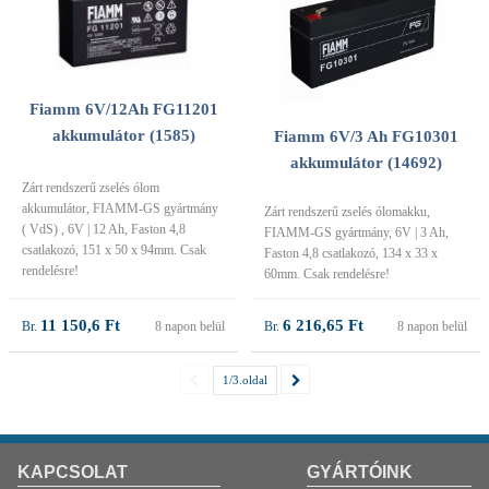
Fiamm 6V/12Ah FG11201
akkumulátor (1585)
Fiamm 6V/3 Ah FG10301
akkumulátor (14692)
Zárt rendszerű zselés ólom
akkumulátor, FIAMM-GS gyártmány
Zárt rendszerű zselés ólomakku,
( VdS) , 6V | 12 Ah, Faston 4,8
FIAMM-GS gyártmány, 6V | 3 Ah,
csatlakozó, 151 x 50 x 94mm. Csak
Faston 4,8 csatlakozó, 134 x 33 x
rendelésre!
60mm. Csak rendelésre!
11 150,6 Ft
6 216,65 Ft
8 napon belül
8 napon belül
1/3.oldal
KAPCSOLAT
GYÁRTÓINK