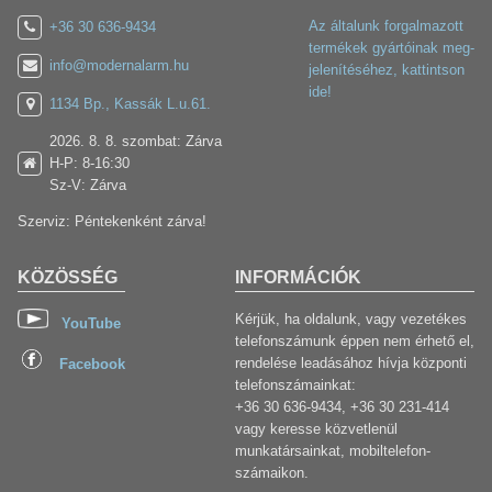
Az általunk forgalmazott
+36 30 636-9434
termékek gyártóinak meg-
info@modernalarm.hu
jelenítéséhez, kattintson
ide!
1134 Bp., Kassák L.u.61.
2026. 8. 8. szombat: Zárva
H-P: 8-16:30
Sz-V: Zárva
Szerviz: Péntekenként zárva!
KÖZÖSSÉG
INFORMÁCIÓK
Kérjük, ha oldalunk, vagy vezetékes
YouTube
telefonszámunk éppen nem érhető el,
rendelése leadásához hívja központi
Facebook
telefonszámainkat:
+36 30 636-9434, +36 30 231-414
vagy keresse közvetlenül
munkatársainkat, mobiltelefon-
számaikon.