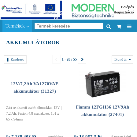
Belépés
Regisztráció
Termékek
AKKUMULÁTOROK
1 - 20 / 55
Rendezés
Bruttó ár
12V/7,2Ah VA1270VAE
akkumulátor (31327)
Fiamm 12FGH36 12V9Ah
Zárt rendszerű zselés ólomakku, 12V |
7,2 Ah, Faston 4,8 csatlakozó, 151 x
akkumulátor (27401)
65 x 94mm
7 188,403 Ft
13 957,3 Ft
rendelésre
8 napon belül