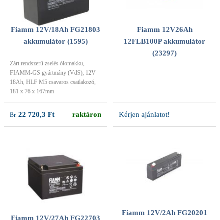
Fiamm 12V/18Ah FG21803
Fiamm 12V26Ah
akkumulátor (1595)
12FLB100P akkumulátor
(23297)
Zárt rendszerű zselés ólomakku,
FIAMM-GS gyártmány (VdS), 12V
18Ah, HLF M5 csavaros csatlakozó,
181 x 76 x 167mm
22 720,3 Ft
raktáron
Kérjen ajánlatot!
Fiamm 12V/2Ah FG20201
Fiamm 12V/27Ah FG22703