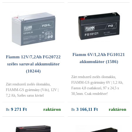
Fiamm 6V/1,2Ah FG10121
Fiamm 12V/7,2Ah FG20722
akkumulátor (1586)
széles saruval akkumulátor
(10244)
Zárt rendszerű zselés ólomakku,
FIAMM-GS gyártmány 6V | 1,2 Ah,
Zárt rendszerű zselés ólomakku,
Faston 4,8 csatlakozó, 97 x 24,5 x
FIAMM-GS gyártmány (Vds), 12V |
50,5mm. Csak rendelésre!
7,2 Ah, Széles sarus kivitel
9 271 Ft
raktáron
3 166,11 Ft
raktáron