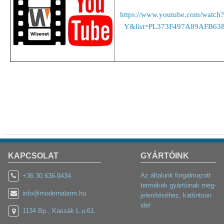
https://www.youtube.com/wat
Y&list=PL373F497A89AFB638
KAPCSOLAT
GYÁRTÓINK
Az általunk forgalmazott
+36 30 636-9434
termékek gyártóinak meg-
info@modernalarm.hu
jelenítéséhez, kattintson
ide!
1134 Bp., Kassák L.u.61.