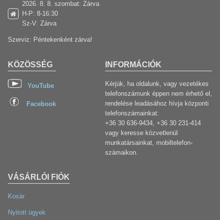
2026. 8. 8. szombat: Zárva
H-P: 8-16:30
Sz-V: Zárva
Szerviz: Péntekenként zárva!
KÖZÖSSÉG
INFORMÁCIÓK
Kérjük, ha oldalunk, vagy vezetékes
YouTube
telefonszámunk éppen nem érhető el,
rendelése leadásához hívja központi
Facebook
telefonszámainkat:
+36 30 636-9434, +36 30 231-414
vagy keresse közvetlenül
munkatársainkat, mobiltelefon-
számaikon.
VÁSÁRLÓI FIÓK
Kosár
Nyitott ügyek