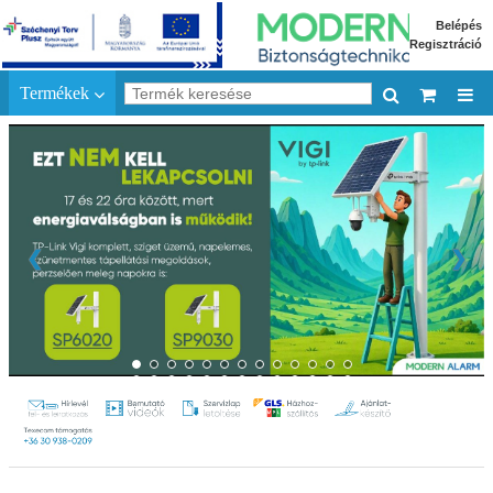
Belépés
Regisztráció
Termékek
❮
❯