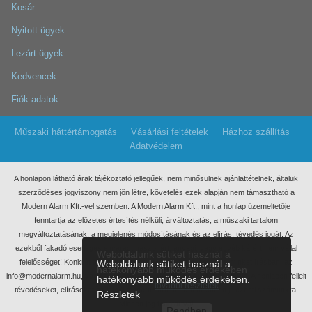
Kosár
Nyitott ügyek
Lezárt ügyek
Kedvencek
Fiók adatok
Műszaki háttértámogatás
Vásárlási feltételek
Házhoz szállítás
Adatvédelem
A honlapon látható árak tájékoztató jellegűek, nem minősülnek ajánlattételnek, általuk
szerződéses jogviszony nem jön létre, követelés ezek
alapján nem támasztható a
Modern Alarm Kft.-vel szemben. A Modern Alarm Kft., mint a honlap üzemeltetője
fenntartja az előzetes értesítés nélküli, árváltoztatás, a műszaki tartalom
megváltoztatásának, a megjelenés módosításának és az elírás, tévedés jogát. Az
ezekből fakadó esetleges elmaradt haszonért, anyagi, vagy egyéb kárért nem vállal
Weboldalunk sütiket használ a
felelősséget! Konkrét ajánlatkérés miatt kérjük, keressen meg minket írásban, az
Weboldalunk sütiket használ a
hatékonyabb működés érdekében
info@modernalarm.hu, vagy a rendeles@modernalarm.hu e-mail címen. A honlapon fellelt
hatékonyabb működés érdekében.
további részletek
tévedéseket, elírásokat az info@modernalarm.hu e-mail címen jelezheti számunkra.
Részletek
Minden jog fenntartva!
Rendben