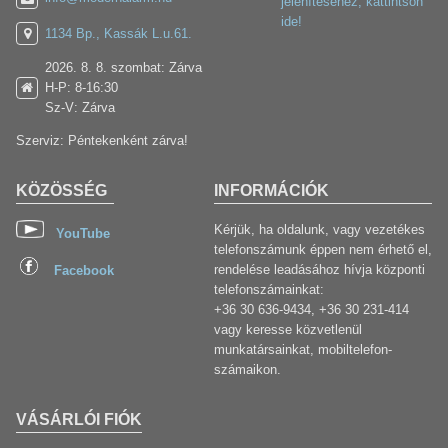
jelenítéséhez, kattintson
ide!
1134 Bp., Kassák L.u.61.
2026. 8. 8. szombat: Zárva
H-P: 8-16:30
Sz-V: Zárva
Szerviz: Péntekenként zárva!
KÖZÖSSÉG
INFORMÁCIÓK
Kérjük, ha oldalunk, vagy vezetékes
YouTube
telefonszámunk éppen nem érhető el,
rendelése leadásához hívja központi
Facebook
telefonszámainkat:
+36 30 636-9434, +36 30 231-414
vagy keresse közvetlenül
munkatársainkat, mobiltelefon-
számaikon.
VÁSÁRLÓI FIÓK