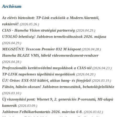
Archívum
Az elérés biztosított: TP-Link eszközök a Modern Alarmtól,
raktárról!
(2026.05.26.)
CIAS - Hanwha Vision stratégiai partnerség
(2026.04.29.)
UTOLSÓ lehetőség! Jablotron termékváltozások 2026. májusa
(2026.04.29.)
MEGSZŰNT: Texecom Premier 832 M központ
(2026.04.28.)
Hanwha BLAZE VMS, hibrid videomenedzsment-rendszer
(2026.04.28.)
Professzionális kerítésvédelmi megoldások a CIAS-tól
(2026.04.23.)
TP-LINK napelemes tápellátási megoldások
(2026.04.20.)
ÚJ! Orisec ESX-910 kültéri, akkus hang- és fényjelző
(2026.03.19.)
Fűtsön, hűtsön okosan! Jablotron termosztátok, behatolásjelzőkhöz
(2026.03.10.)
Új viszonyítási pont: Wisenet 9, 2. generációs P-sorozatú, MI-alapú
kamerák
(2026.03.09.)
Jablotron Felhőkarbantartás 2026. március 6-8.
(2026.03.02.)