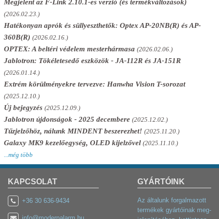
Megjelent az F-Link 2.10.1-es verzió (és termékváltozások)
(2026.02.23.)
Hatékonyan aprók és süllyeszthetők: Optex AP-20NB(R) és AP-
360B(R)
(2026.02.16.)
OPTEX: A beltéri védelem mesterhármasa
(2026.02.06.)
Jablotron: Tökéletesedő eszközök - JA-112R és JA-151R
(2026.01.14.)
Extrém körülményekre tervezve: Hanwha Vision T-sorozat
(2025.12.10.)
Új bejegyzés
(2025.12.09.)
Jablotron újdonságok - 2025 decembere
(2025.12.02.)
Tűzjelzőhöz, nálunk MINDENT beszerezhet!
(2025.11.20.)
Galaxy MK9 kezelőegység, OLED kijelzővel
(2025.11.10.)
...még több
KAPCSOLAT
GYÁRTÓINK
Az általunk forgalmazott
+36 30 636-9434
termékek gyártóinak meg-
info@modernalarm.hu