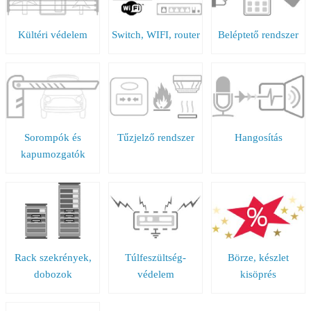
Kültéri védelem
Switch, WIFI, router
Beléptető rendszer
Sorompók és
Tűzjelző rendszer
Hangosítás
kapumozgatók
Rack szekrények,
Túlfeszültség-
Börze, készlet
dobozok
védelem
kisöprés