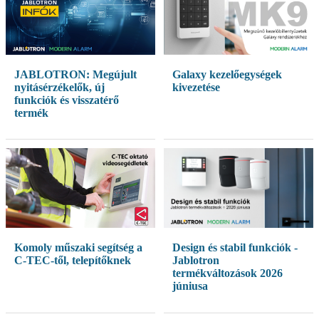
JABLOTRON: Megújult
Galaxy kezelőegységek
nyitásérzékelők, új
kivezetése
funkciók és visszatérő
termék
Design és stabil funkciók -
Komoly műszaki segítség a
Jablotron
C-TEC-től, telepítőknek
termékváltozások 2026
júniusa