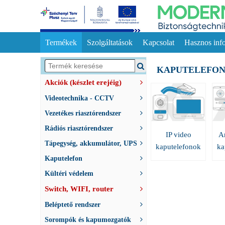
Termékek
Szolgáltatások
Kapcsolat
Hasznos inf
KAPUTELEFO
Akciók (készlet erejéig)
Videotechnika - CCTV
Vezetékes riasztórendszer
Rádiós riasztórendszer
IP video
A
Tápegység, akkumulátor, UPS
kaputelefonok
ka
Kaputelefon
Kültéri védelem
Switch, WIFI, router
Beléptető rendszer
Sorompók és kapumozgatók