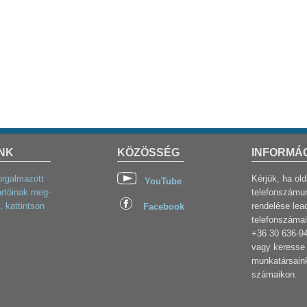
NK
KÖZÖSSÉG
INFORMÁ
orgalmazott
Kérjük, ha ol
YouTube
rtóinak meg-
telefonszámun
, kattintson
rendelése lea
Facebook
telefonszámai
+36 30 636-9
vagy keresse 
munkatársaink
számaikon.