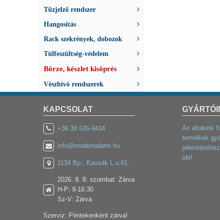
Tűzjelző rendszer
Hangosítás
Rack szekrények, dobozok
Túlfeszültség-védelem
Börze, készlet kisöprés
Vészhívó rendszerek
KAPCSOLAT
GYÁRTÓI
Az általunk f
+36 30 636-9434
termékek gyá
info@modernalarm.hu
jelenítéséhez
ide!
1134 Bp., Kassák L.u.61.
2026. 8. 8. szombat: Zárva
H-P: 8-16:30
Sz-V: Zárva
Szerviz: Péntekenként zárva!