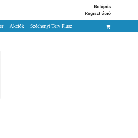
Belépés
Regisztráció
er
Akciók
Széchenyi Terv Plusz