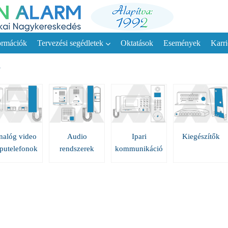
ormációk
Tervezési segédletek
Oktatások
Események
Karri
N
nalóg video
Audio
Ipari
Kiegészítők
putelefonok
rendszerek
kommunikáció