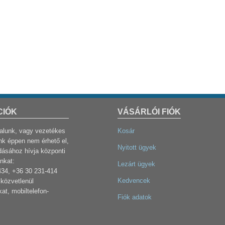
CIÓK
VÁSÁRLÓI FIÓK
dalunk, vagy vezetékes
Kosár
k éppen nem érhető el,
Nyitott ügyek
dásához hívja központi
nkat:
Lezárt ügyek
434, +36 30 231-414
Kedvencek
közvetlenül
at, mobiltelefon-
Fiók adatok