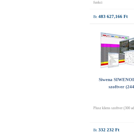
funkci
483 627,166 Ft
Siwena SIWENOID
szoftver (24
Plusz kliens szoftver (300 a
332 232 Ft