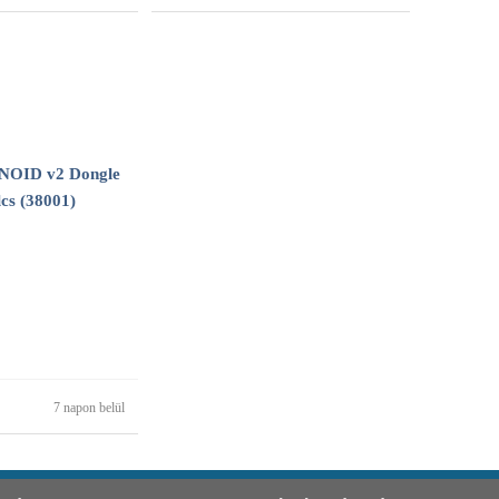
NOID v2 Dongle
cs (38001)
7 napon belül