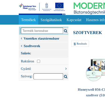
Termékek
Szolgáltatások
Kapcsolat
Hasznos inf
SZOFTVEREK
Vezetékes riasztórendszer
Rendezés
Szoftverek
Szűrés:
Raktáron
Gyártó
Szöveg:
Honeywell 056-C
szoftver (51