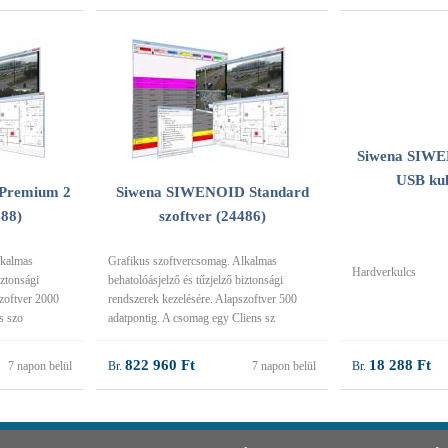
Siwena SIWE
USB kul
Premium 2
Siwena SIWENOID Standard
488)
szoftver (24486)
lkalmas
Grafikus szoftvercsomag. Alkalmas
Hardverkulcs
iztonsági
behatolóásjelző és tűzjelző biztonsági
szoftver 2000
rendszerek kezelésére. Alapszoftver 500
s szo
adatpontig. A csomag egy Cliens sz
822 960 Ft
18 288 Ft
7 napon belül
7 napon belül