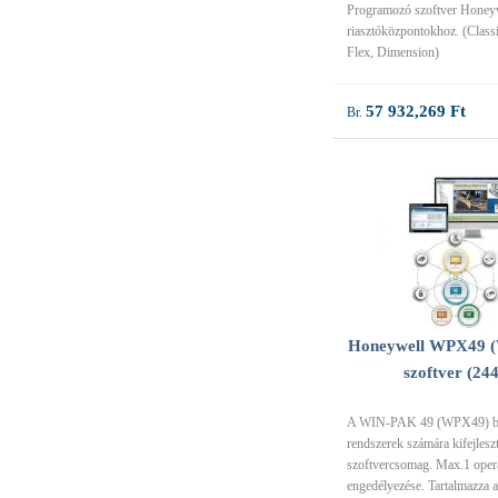
Programozó szoftver Honey
riasztóközpontokhoz. (Class
Flex, Dimension)
57 932,269 Ft
Honeywell WPX49 
szoftver (24
A WIN-PAK 49 (WPX49) be
rendszerek számára kifejleszt
szoftvercsomag. Max.1 oper
engedélyezése. Tartalmazza a