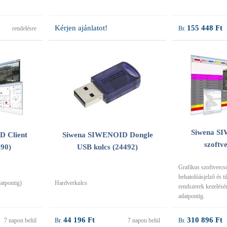
Kérjen ajánlatot!
155 448 Ft
rendelésre
Siwena S
 Client
Siwena SIWENOID Dongle
szoftv
490)
USB kulcs (24492)
Grafikus szoftverc
behatolóásjelző és t
datpontig)
Hardverkulcs
rendszerek kezelésé
adatpontig.
44 196 Ft
310 896 Ft
7 napon belül
7 napon belül