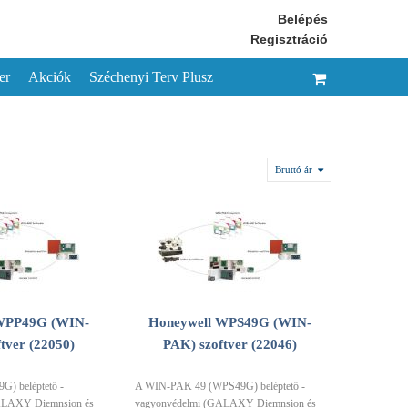
Belépés
Regisztráció
er
Akciók
Széchenyi Terv Plusz
Bruttó ár
WPP49G (WIN-
Honeywell WPS49G (WIN-
tver (22050)
PAK) szoftver (22046)
) beléptető -
A WIN-PAK 49 (WPS49G) beléptető -
ALAXY Diemnsion és
vagyonvédelmi (GALAXY Diemnsion és