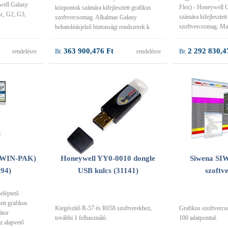
well Galaxy
Flex) - Honeywell 
központok számára kifejlesztett grafikus
ic, G2, G3,
számára kifejlesztett
szoftvercsomag. Alkalmas Galaxy
szoftvercsomag. M
behatolóásjelző biztonsági rendszerek k
363 900,476 Ft
2 292 830,4
rendelésre
rendelésre
(WIN-PAK)
Honeywell YY0-0010 dongle
Siwena SI
494)
USB kulcs (31141)
szoftv
léptető
ett grafikus
Kiegészítő R-57 és R058 szoftverekhez,
Grafikus szoftvercs
átor
további 1 felhasználó.
100 adatponttal.
z alapvető