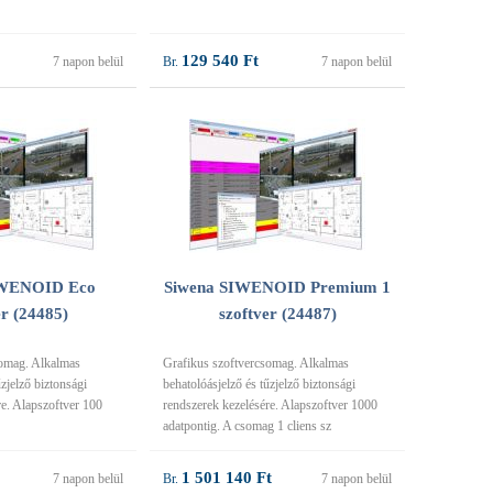
129 540 Ft
7 napon belül
7 napon belül
IWENOID Eco
Siwena SIWENOID Premium 1
er (24485)
szoftver (24487)
somag. Alkalmas
Grafikus szoftvercsomag. Alkalmas
űzjelző biztonsági
behatolóásjelző és tűzjelző biztonsági
re. Alapszoftver 100
rendszerek kezelésére. Alapszoftver 1000
adatpontig. A csomag 1 cliens sz
1 501 140 Ft
7 napon belül
7 napon belül