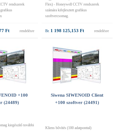
CCTV rendszerek
Flex) - Honeywell CCTV rendszerek
 grafikus
számára kifejlesztett grafikus
ax
szoftvercsomag.
77 Ft
1 198 125,153 Ft
rendelésre
rendelésre
WENOID +100
Siwena SIWENOID Client
er (24489)
+100 szoftver (24491)
omag kiegészítő további
Kliens bővítés (100 adatponttal)