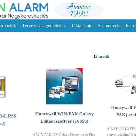
ormációk
Tervezési segédletek
Oktatások
Események
Karri
15
termék
Honeywell 
Honeywell WIN-PAK Galaxy
PAK) szof
D-L RSS
Edition szoftver (16858)
63)
A WPP49G (WPP49G
vagyonvédelmi (G
A WIN PAK GX Galaxy Diemsion és Flex