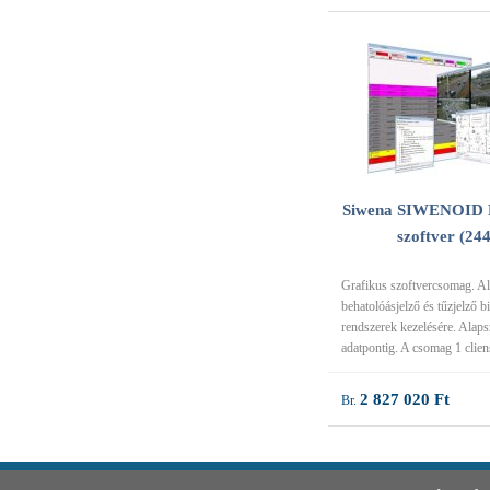
Siwena SIWENOID 
szoftver (24
Grafikus szoftvercsomag. A
behatolóásjelző és tűzjelző b
rendszerek kezelésére. Alap
adatpontig. A csomag 1 clien
2 827 020 Ft