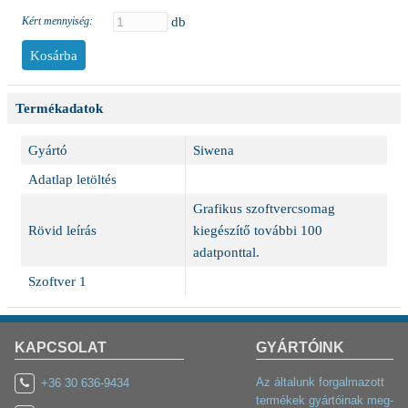
Kért mennyiség:
db
Termékadatok
Gyártó
Siwena
Adatlap letöltés
Grafikus szoftvercsomag
Rövid leírás
kiegészítő további 100
adatponttal.
Szoftver 1
KAPCSOLAT
GYÁRTÓINK
Az általunk forgalmazott
+36 30 636-9434
termékek gyártóinak meg-