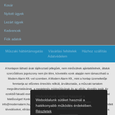
Kosár
Nyitott ügyek
Lezárt ügyek
Kedvencek
Fiók adatok
Műszaki háttértámogatás
Vásárlási feltételek
Házhoz szállítás
Adatvédelem
A honlapon látható árak tájékoztató jellegűek, nem minősülnek ajánlattételnek, általuk
szerződéses jogviszony nem jön létre, követelés ezek
alapján nem támasztható a
Modern Alarm Kft.-vel szemben. A Modern Alarm Kft., mint a honlap üzemeltetője
fenntartja az előzetes értesítés nélküli, árváltoztatás, a műszaki tartalom
megváltoztatásának, a megjelenés módosításának és az elírás, tévedés jogát. Az
ezekből fakadó esetleges elmaradt haszonért, anyagi, vagy egyéb kárért nem vállal
Weboldalunk sütiket használ a
felelősséget! Konkrét ajánlatkérés miatt kérjük, keressen meg minket írásban, az
Weboldalunk sütiket használ a
hatékonyabb működés érdekében
info@modernalarm.hu, vagy a rendeles@modernalarm.hu e-mail címen. A honlapon fellelt
hatékonyabb működés érdekében.
további részletek
tévedéseket, elírásokat az info@modernalarm.hu e-mail címen jelezheti számunkra.
Részletek
Minden jog fenntartva!