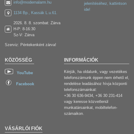
info@modernalarm.hu
jelenítéséhez, kattintson
ide!
1134 Bp., Kassák L.u.61.
2026. 8. 8. szombat: Zárva
H-P: 8-16:30
Sz-V: Zárva
Szerviz: Péntekenként zárva!
KÖZÖSSÉG
INFORMÁCIÓK
Kérjük, ha oldalunk, vagy vezetékes
YouTube
telefonszámunk éppen nem érhető el,
rendelése leadásához hívja központi
Facebook
telefonszámainkat:
+36 30 636-9434, +36 30 231-414
vagy keresse közvetlenül
munkatársainkat, mobiltelefon-
számaikon.
VÁSÁRLÓI FIÓK