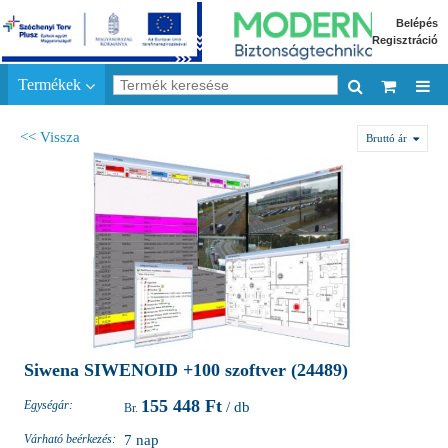
Belépés
Regisztráció
Termékek
<< Vissza
Bruttó ár
Siwena SIWENOID +100 szoftver (24489)
155 448 Ft
Egységár:
/ db
Várható beérkezés:
7 nap