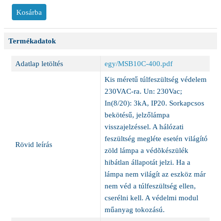
Termékadatok
Adatlap letöltés
egy/MSB10C-400.pdf
Kis méretű túlfeszültség védelem
230VAC-ra. Un: 230Vac;
In(8/20): 3kA, IP20. Sorkapcsos
bekötésű, jelzőlámpa
visszajelzéssel. A hálózati
feszültség megléte esetén világító
Rövid leírás
zöld lámpa a védõkészülék
hibátlan állapotát jelzi. Ha a
lámpa nem világít az eszköz már
nem véd a túlfeszültség ellen,
cserélni kell. A védelmi modul
műanyag tokozású.