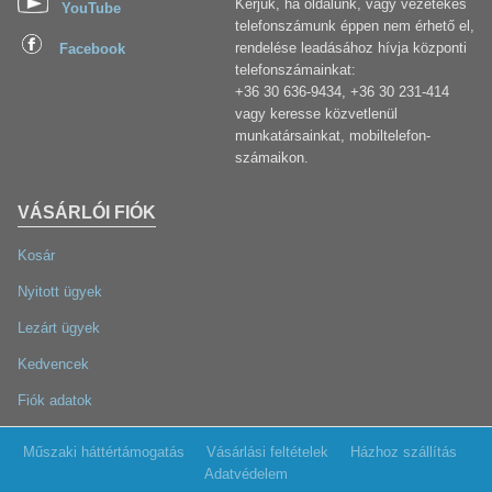
Kérjük, ha oldalunk, vagy vezetékes
YouTube
telefonszámunk éppen nem érhető el,
rendelése leadásához hívja központi
Facebook
telefonszámainkat:
+36 30 636-9434, +36 30 231-414
vagy keresse közvetlenül
munkatársainkat, mobiltelefon-
számaikon.
VÁSÁRLÓI FIÓK
Kosár
Nyitott ügyek
Lezárt ügyek
Kedvencek
Fiók adatok
Műszaki háttértámogatás
Vásárlási feltételek
Házhoz szállítás
Adatvédelem