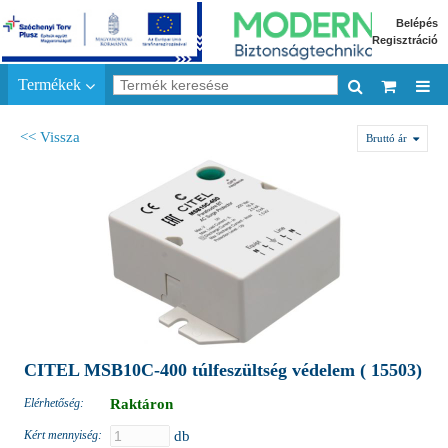
Belépés
Regisztráció
Termékek
<< Vissza
Bruttó ár
CITEL MSB10C-400 túlfeszültség védelem ( 15503)
Elérhetőség:
Raktáron
Kért mennyiség:
db