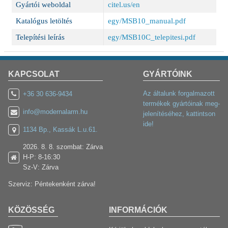
Gyártói weboldal
citel.us/en
Katalógus letöltés
egy/MSB10_manual.pdf
Telepítési leírás
egy/MSB10C_telepitesi.pdf
KAPCSOLAT
GYÁRTÓINK
Az általunk forgalmazott
+36 30 636-9434
termékek gyártóinak meg-
info@modernalarm.hu
jelenítéséhez, kattintson
ide!
1134 Bp., Kassák L.u.61.
2026. 8. 8. szombat: Zárva
H-P: 8-16:30
Sz-V: Zárva
Szerviz: Péntekenként zárva!
KÖZÖSSÉG
INFORMÁCIÓK