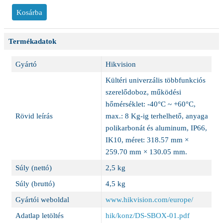
Termékadatok
Gyártó
Hikvision
Kültéri univerzális többfunkciós
szerelődoboz, működési
hőmérséklet: -40°C ~ +60°C,
Rövid leírás
max.: 8 Kg-ig terhelhető, anyaga
polikarbonát és aluminum, IP66,
IK10, méret: 318.57 mm ×
259.70 mm × 130.05 mm.
Súly (nettó)
2,5 kg
Súly (bruttó)
4,5 kg
Gyártói weboldal
www.hikvision.com/europe/
Adatlap letöltés
hik/konz/DS-SBOX-01.pdf