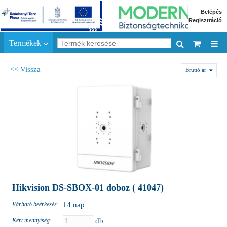
Belépés
Regisztráció
Termékek
<< Vissza
Bruttó ár
Hikvision DS-SBOX-01 doboz ( 41047)
Várható beérkezés:
14 nap
Kért mennyiség:
db