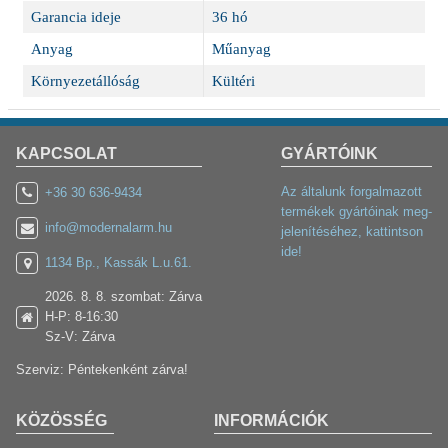
Garancia ideje
36 hó
Anyag
Műanyag
Környezetállóság
Kültéri
KAPCSOLAT
GYÁRTÓINK
Az általunk forgalmazott
+36 30 636-9434
termékek gyártóinak meg-
info@modernalarm.hu
jelenítéséhez, kattintson
ide!
1134 Bp., Kassák L.u.61.
2026. 8. 8. szombat: Zárva
H-P: 8-16:30
Sz-V: Zárva
Szerviz: Péntekenként zárva!
KÖZÖSSÉG
INFORMÁCIÓK