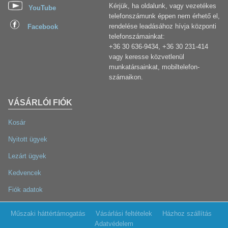
Kérjük, ha oldalunk, vagy vezetékes
YouTube
telefonszámunk éppen nem érhető el,
rendelése leadásához hívja központi
Facebook
telefonszámainkat:
+36 30 636-9434, +36 30 231-414
vagy keresse közvetlenül
munkatársainkat, mobiltelefon-
számaikon.
VÁSÁRLÓI FIÓK
Kosár
Nyitott ügyek
Lezárt ügyek
Kedvencek
Fiók adatok
Műszaki háttértámogatás
Vásárlási feltételek
Házhoz szállítás
Adatvédelem