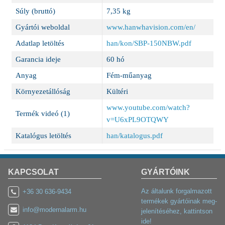
Súly (bruttó)
7,35 kg
Gyártói weboldal
www.hanwhavision.com/en/
Adatlap letöltés
han/kon/SBP-150NBW.pdf
Garancia ideje
60 hó
Anyag
Fém-műanyag
Környezetállóság
Kültéri
www.youtube.com/watch?
Termék videó (1)
v=U6xPL9OTQWY
Katalógus letöltés
han/katalogus.pdf
KAPCSOLAT
GYÁRTÓINK
Az általunk forgalmazott
+36 30 636-9434
termékek gyártóinak meg-
info@modernalarm.hu
jelenítéséhez, kattintson
ide!