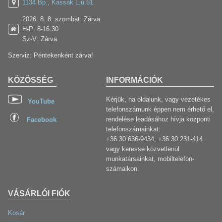
1134 Bp., Kassák L.u.61.
2026. 8. 8. szombat: Zárva
H-P: 8-16:30
Sz-V: Zárva
Szerviz: Péntekenként zárva!
KÖZÖSSÉG
INFORMÁCIÓK
Kérjük, ha oldalunk, vagy vezetékes
YouTube
telefonszámunk éppen nem érhető el,
rendelése leadásához hívja központi
Facebook
telefonszámainkat:
+36 30 636-9434, +36 30 231-414
vagy keresse közvetlenül
munkatársainkat, mobiltelefon-
számaikon.
VÁSÁRLÓI FIÓK
Kosár