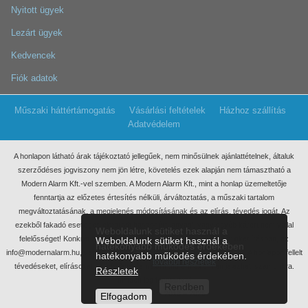
Nyitott ügyek
Lezárt ügyek
Kedvencek
Fiók adatok
Műszaki háttértámogatás
Vásárlási feltételek
Házhoz szállítás
Adatvédelem
A honlapon látható árak tájékoztató jellegűek, nem minősülnek ajánlattételnek, általuk
szerződéses jogviszony nem jön létre, követelés ezek
alapján nem támasztható a
Modern Alarm Kft.-vel szemben. A Modern Alarm Kft., mint a honlap üzemeltetője
fenntartja az előzetes értesítés nélküli, árváltoztatás, a műszaki tartalom
megváltoztatásának, a megjelenés módosításának és az elírás, tévedés jogát. Az
ezekből fakadó esetleges elmaradt haszonért, anyagi, vagy egyéb kárért nem vállal
Weboldalunk sütiket használ a
felelősséget! Konkrét ajánlatkérés miatt kérjük, keressen meg minket írásban, az
Weboldalunk sütiket használ a
hatékonyabb működés érdekében
info@modernalarm.hu, vagy a rendeles@modernalarm.hu e-mail címen. A honlapon fellelt
hatékonyabb működés érdekében.
további részletek
tévedéseket, elírásokat az info@modernalarm.hu e-mail címen jelezheti számunkra.
Részletek
Minden jog fenntartva!
Rendben
Modern Alarm Kft. 2018 – 2025
Elfogadom