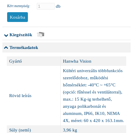
Kért mennyiség:
db
Kiegészítők
Termékadatok
Gyártó
Hanwha Vision
Kültéri univerzális többfunkciós
szerelődoboz, működési
hőmérséklet: -40°C ~ +65°C
(opció: fűtéssel és ventilátorral),
Rövid leírás
max.: 15 Kg-ig terhelhető,
anyaga polikarbonát és
aluminum, IP66, IK10, NEMA
4X, méret: 60 x 420 x 163.1mm.
Súly (nettó)
3,96 kg