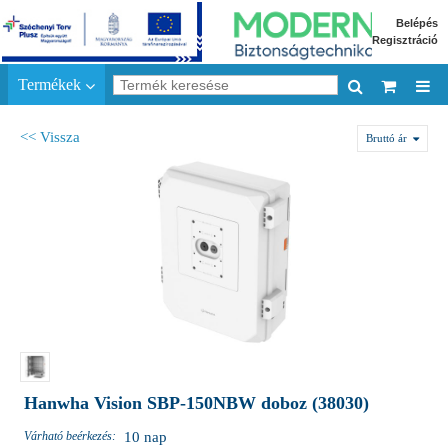
Belépés
Regisztráció
Termékek
<< Vissza
Bruttó ár
Hanwha Vision SBP-150NBW doboz (38030)
Várható beérkezés:
10 nap