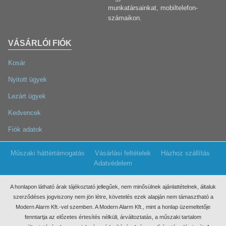
munkatársainkat, mobiltelefon-
számaikon.
VÁSÁRLÓI FIÓK
Kosár
Nyitott ügyek
Lezárt ügyek
Kedvencek
Fiók adatok
Műszaki háttértámogatás
Vásárlási feltételek
Házhoz szállítás
Adatvédelem
A honlapon látható árak tájékoztató jellegűek, nem minősülnek ajánlattételnek, általuk
szerződéses jogviszony nem jön létre, követelés ezek
alapján nem támasztható a
Modern Alarm Kft.-vel szemben. A Modern Alarm Kft., mint a honlap üzemeltetője
fenntartja az előzetes értesítés nélküli, árváltoztatás, a műszaki tartalom