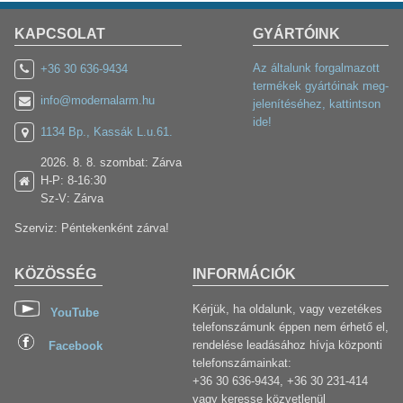
KAPCSOLAT
GYÁRTÓINK
Az általunk forgalmazott
+36 30 636-9434
termékek gyártóinak meg-
info@modernalarm.hu
jelenítéséhez, kattintson
ide!
1134 Bp., Kassák L.u.61.
2026. 8. 8. szombat: Zárva
H-P: 8-16:30
Sz-V: Zárva
Szerviz: Péntekenként zárva!
KÖZÖSSÉG
INFORMÁCIÓK
Kérjük, ha oldalunk, vagy vezetékes
YouTube
telefonszámunk éppen nem érhető el,
rendelése leadásához hívja központi
Facebook
telefonszámainkat:
+36 30 636-9434, +36 30 231-414
vagy keresse közvetlenül