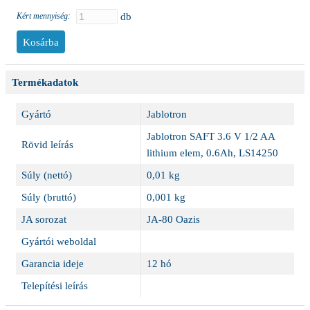
Kért mennyiség:
db
Termékadatok
Gyártó
Jablotron
Jablotron SAFT 3.6 V 1/2 AA
Rövid leírás
lithium elem, 0.6Ah, LS14250
Súly (nettó)
0,01 kg
Súly (bruttó)
0,001 kg
JA sorozat
JA-80 Oazis
Gyártói weboldal
Garancia ideje
12 hó
Telepítési leírás