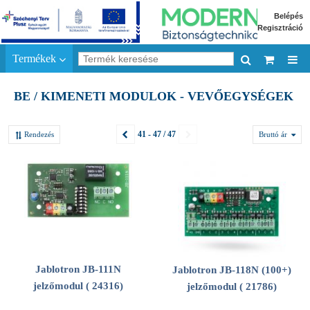
Belépés
Regisztráció
Termékek
BE / KIMENETI MODULOK - VEVŐEGYSÉGEK
41 - 47 / 47
Rendezés
Bruttó ár
Jablotron JB-111N
Jablotron JB-118N (100+)
jelzőmodul ( 24316)
jelzőmodul ( 21786)