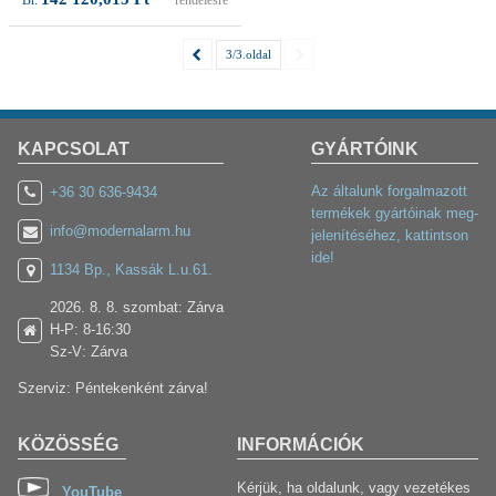
rendelésre
3/3.oldal
KAPCSOLAT
GYÁRTÓINK
Az általunk forgalmazott
+36 30 636-9434
termékek gyártóinak meg-
info@modernalarm.hu
jelenítéséhez, kattintson
ide!
1134 Bp., Kassák L.u.61.
2026. 8. 8. szombat: Zárva
H-P: 8-16:30
Sz-V: Zárva
Szerviz: Péntekenként zárva!
KÖZÖSSÉG
INFORMÁCIÓK
Kérjük, ha oldalunk, vagy vezetékes
YouTube