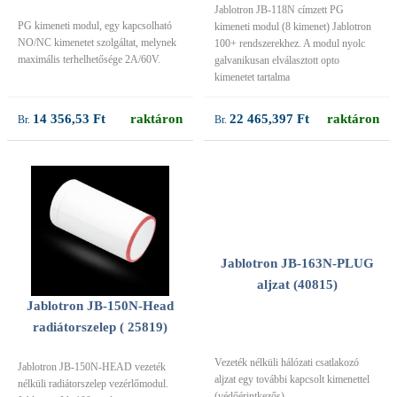
Jablotron JB-118N címzett PG
PG kimeneti modul, egy kapcsolható
kimeneti modul (8 kimenet) Jablotron
NO/NC kimenetet szolgáltat, melynek
100+ rendszerekhez. A modul nyolc
maximális terhelhetősége 2A/60V.
galvanikusan elválasztott opto
kimenetet tartalma
14 356,53 Ft
raktáron
22 465,397 Ft
raktáron
Jablotron JB-163N-PLUG
aljzat (40815)
Jablotron JB-150N-Head
radiátorszelep ( 25819)
Vezeték nélküli hálózati csatlakozó
Jablotron JB-150N-HEAD vezeték
aljzat egy további kapcsolt kimenettel
nélküli radiátorszelep vezérlőmodul.
(védőérintkezős)