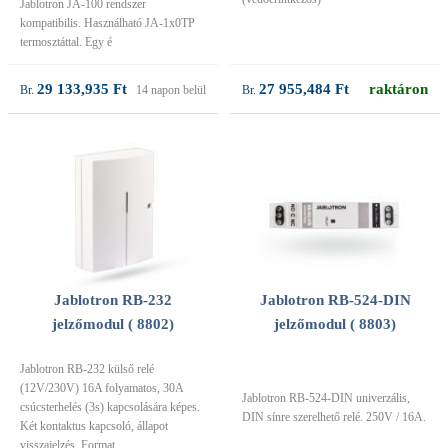
Jablotron JA-100 rendszer
kompatibilis. Használható JA-1x0TP
termosztáttal. Egy é
29 133,935 Ft
27 955,484 Ft
raktáron
14 napon belül
Jablotron RB-232
Jablotron RB-524-DIN
jelzőmodul ( 8802)
jelzőmodul ( 8803)
Jablotron RB-232 külső relé
(12V/230V) 16A folyamatos, 30A
Jablotron RB-524-DIN univerzális,
csúcsterhelés (3s) kapcsolására képes.
DIN sínre szerelhető relé. 250V / 16A.
Két kontaktus kapcsoló, állapot
visszajelzés. Format