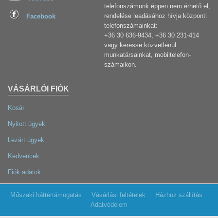
telefonszámunk éppen nem érhető el,
rendelése leadásához hívja központi
Facebook
telefonszámainkat:
+36 30 636-9434, +36 30 231-414
vagy keresse közvetlenül
munkatársainkat, mobiltelefon-
számaikon.
VÁSÁRLÓI FIÓK
Kosár
Nyitott ügyek
Lezárt ügyek
Kedvencek
Fiók adatok
Műszaki háttértámogatás
Vásárlási feltételek
Házhoz szállítás
Adatvédelem