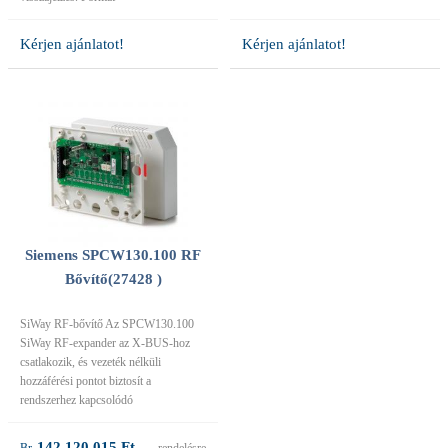
Kérjen ajánlatot!
Kérjen ajánlatot!
Siemens SPCW130.100 RF
Bővítő(27428 )
SiWay RF-bővítő Az SPCW130.100
SiWay RF-expander az X-BUS-hoz
csatlakozik, és vezeték nélküli
hozzáférési pontot biztosít a
rendszerhez kapcsolódó
142 120,015 Ft