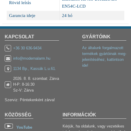
Rövid leírás
EN54C-LCD
Garancia ideje
24 hó
KAPCSOLAT
GYÁRTÓINK
Az általunk forgalmazott
+36 30 636-9434
termékek gyártóinak meg-
info@modernalarm.hu
jelenítéséhez, kattintson
ide!
1134 Bp., Kassák L.u.61.
2026. 8. 8. szombat: Zárva
H-P: 8-16:30
Sz-V: Zárva
Szerviz: Péntekenként zárva!
KÖZÖSSÉG
INFORMÁCIÓK
Kérjük, ha oldalunk, vagy vezetékes
YouTube