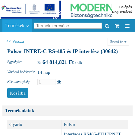
Belépés
Regisztráció
Termékek
<< Vissza
Bruttó ár
Pulsar INTRE-C RS-485 és IP interfész (30642)
64 814,821 Ft
Egységár:
/ db
Várható beérkezés:
14 nap
Kért mennyiség:
db
Termékadatok
Gyártó
Pulsar
Interfaces RS485-ETHERNET