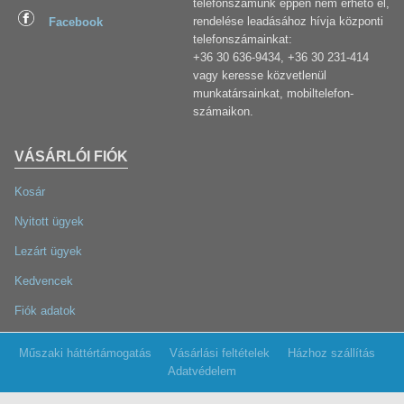
telefonszámunk éppen nem érhető el,
rendelése leadásához hívja központi
Facebook
telefonszámainkat:
+36 30 636-9434, +36 30 231-414
vagy keresse közvetlenül
munkatársainkat, mobiltelefon-
számaikon.
VÁSÁRLÓI FIÓK
Kosár
Nyitott ügyek
Lezárt ügyek
Kedvencek
Fiók adatok
Műszaki háttértámogatás
Vásárlási feltételek
Házhoz szállítás
Adatvédelem