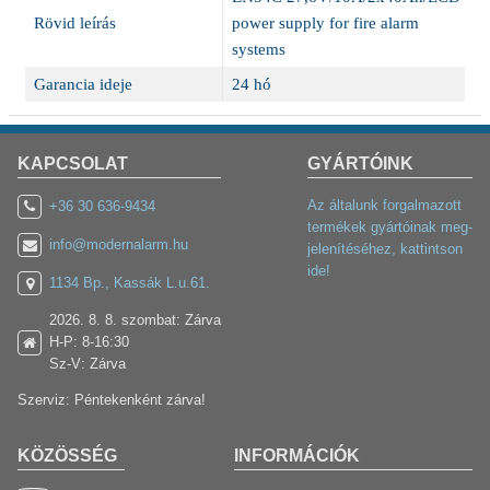
Rövid leírás
power supply for fire alarm
systems
Garancia ideje
24 hó
KAPCSOLAT
GYÁRTÓINK
Az általunk forgalmazott
+36 30 636-9434
termékek gyártóinak meg-
info@modernalarm.hu
jelenítéséhez, kattintson
ide!
1134 Bp., Kassák L.u.61.
2026. 8. 8. szombat: Zárva
H-P: 8-16:30
Sz-V: Zárva
Szerviz: Péntekenként zárva!
KÖZÖSSÉG
INFORMÁCIÓK