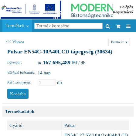
Belépés
Regisztráció
Termékek
<< Vissza
Bruttó ár
Pulsar EN54C-10A40LCD tápegység (30634)
167 695,489 Ft
Egységár:
/ db
Várható beérkezés:
14 nap
Kért mennyiség:
db
Termékadatok
Gyártó
Pulsar
EN54C 27,6V/10A/2x40Ah/LCD