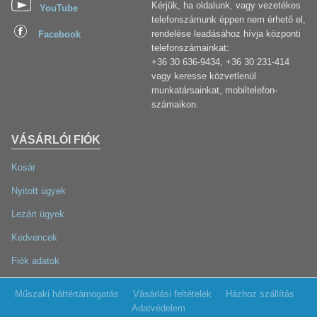
Kérjük, ha oldalunk, vagy vezetékes
YouTube
telefonszámunk éppen nem érhető el,
rendelése leadásához hívja központi
Facebook
telefonszámainkat:
+36 30 636-9434, +36 30 231-414
vagy keresse közvetlenül
munkatársainkat, mobiltelefon-
számaikon.
VÁSÁRLÓI FIÓK
Kosár
Nyitott ügyek
Lezárt ügyek
Kedvencek
Fiók adatok
Műszaki háttértámogatás
Vásárlási feltételek
Házhoz szállítás
Adatvédelem