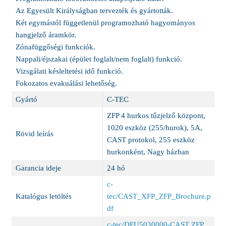
Az Egyesült Királyságban tervezték és gyártották.
Két egymástól függetlenül programozható hagyományos
hangjelző áramkör.
Zónafüggőségi funkciók.
Nappali/éjszakai (épület foglalt/nem foglalt) funkció.
Vizsgálati késleltetési idő funkció.
Fokozatos evakuálási lehetőség.
Gyártó
C-TEC
ZFP 4 hurkos tűzjelző központ,
1020 eszköz (255/hurok), 5A,
Rövid leírás
CAST protokol, 255 eszköz
hurkonként, Nagy házban
Garancia ideje
24 hó
c-
Katalógus letöltés
tec/CAST_XFP_ZFP_Brochure.p
df
c-tec/DFU5030000-CAST ZFP