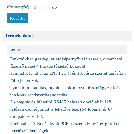
Kért mennyiség:
db
Termékadatok
Leírás
Funkciókban gazdag, érintőképernyővel vezérelt, címezhető
tűzjelző panel 4 hurkos tűzjelző központ.
Harmadik fél által az EN54 2., 4. és 13. része szerint tanúsított
Főbb jellemzők:
Gyors huroktanulás, rugalmas ok-okozati összefüggések és
hatékony rendszerdiagnosztika.
Hi-integrációs hibatűrő RS485 hálózati opció akár 128
hálózati csomópontot is lehetővé tesz (64 főpanel és 64
kompakt vezérlő).
Opcionális "A-Bus" bővítő PCB-k, személyhívó és grafikus
interfész lehetőségek.