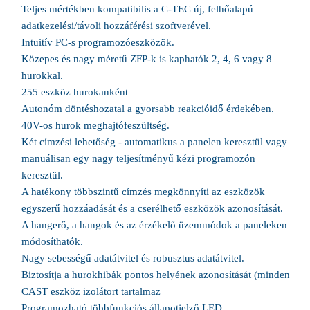
Teljes mértékben kompatibilis a C-TEC új, felhőalapú
adatkezelési/távoli hozzáférési szoftverével.
Intuitív PC-s programozóeszközök.
Közepes és nagy méretű ZFP-k is kaphatók 2, 4, 6 vagy 8
hurokkal.
255 eszköz hurokanként
Autonóm döntéshozatal a gyorsabb reakcióidő érdekében.
40V-os hurok meghajtófeszültség.
Két címzési lehetőség - automatikus a panelen keresztül vagy
manuálisan egy nagy teljesítményű kézi programozón
keresztül.
A hatékony többszintű címzés megkönnyíti az eszközök
egyszerű hozzáadását és a cserélhető eszközök azonosítását.
A hangerő, a hangok és az érzékelő üzemmódok a paneleken
módosíthatók.
Nagy sebességű adatátvitel és robusztus adatátvitel.
Biztosítja a hurokhibák pontos helyének azonosítását (minden
CAST eszköz izolátort tartalmaz
Programozható többfunkciós állapotjelző LED.