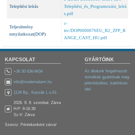
Telepítési leírás
Telepítési_és_Programozási_leírá
s.pdf
c-
Teljesítmény
tec/DOP0000076EU_R2_ZFP_R
nmyilatkozat(DOP)
ANGE_CAST_HU.pdf
KAPCSOLAT
GYÁRTÓINK
Az általunk forgalmazott
+36 30 636-9434
termékek gyártóinak meg-
info@modernalarm.hu
jelenítéséhez, kattintson
ide!
1134 Bp., Kassák L.u.61.
2026. 8. 8. szombat: Zárva
H-P: 8-16:30
Sz-V: Zárva
Szerviz: Péntekenként zárva!