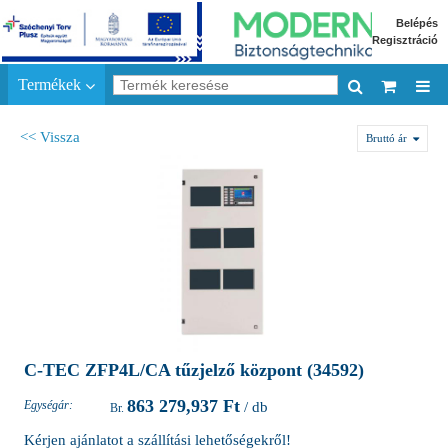
Belépés
Regisztráció
Termékek
<< Vissza
Bruttó ár
C-TEC ZFP4L/CA tűzjelző központ (34592)
863 279,937 Ft
Egységár:
/ db
Kérjen ajánlatot a szállítási lehetőségekről!