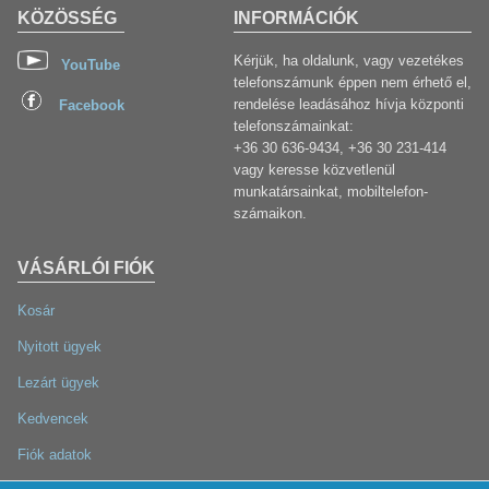
KÖZÖSSÉG
INFORMÁCIÓK
Kérjük, ha oldalunk, vagy vezetékes
YouTube
telefonszámunk éppen nem érhető el,
rendelése leadásához hívja központi
Facebook
telefonszámainkat:
+36 30 636-9434, +36 30 231-414
vagy keresse közvetlenül
munkatársainkat, mobiltelefon-
számaikon.
VÁSÁRLÓI FIÓK
Kosár
Nyitott ügyek
Lezárt ügyek
Kedvencek
Fiók adatok