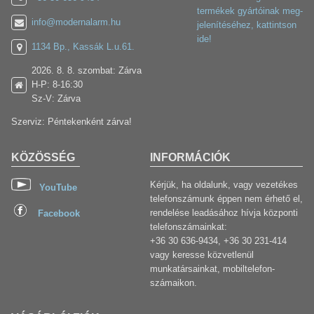
termékek gyártóinak meg-
info@modernalarm.hu
jelenítéséhez, kattintson
ide!
1134 Bp., Kassák L.u.61.
2026. 8. 8. szombat: Zárva
H-P: 8-16:30
Sz-V: Zárva
Szerviz: Péntekenként zárva!
KÖZÖSSÉG
INFORMÁCIÓK
Kérjük, ha oldalunk, vagy vezetékes
YouTube
telefonszámunk éppen nem érhető el,
rendelése leadásához hívja központi
Facebook
telefonszámainkat:
+36 30 636-9434, +36 30 231-414
vagy keresse közvetlenül
munkatársainkat, mobiltelefon-
számaikon.