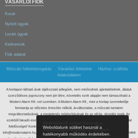
VÁSÁRLÓI FIÓK
Kosár
Nyitott ügyek
Lezárt ügyek
Kedvencek
Fiók adatok
Műszaki háttértámogatás
Vásárlási feltételek
Házhoz szállítás
Adatvédelem
A honlapon látható árak tájékoztató jellegűek, nem minősülnek ajánlattételnek, általuk
szerződéses jogviszony nem jön létre, követelés ezek
alapján nem támasztható a
Modern Alarm Kft.-vel szemben. A Modern Alarm Kft., mint a honlap üzemeltetője
fenntartja az előzetes értesítés nélküli, árváltoztatás, a műszaki tartalom
megváltoztatásának, a megjelenés módosításának és az elírás, tévedés jogát. Az
ezekből fakadó esetleges elmaradt haszonért, anyagi, vagy egyéb kárért nem vállal
Weboldalunk sütiket használ a
felelősséget! Konkrét ajánlatkérés miatt kérjük, keressen meg minket írásban, az
Weboldalunk sütiket használ a
hatékonyabb működés érdekében
info@modernalarm.hu, vagy a rendeles@modernalarm.hu e-mail címen. A honlapon fellelt
hatékonyabb működés érdekében.
további részletek