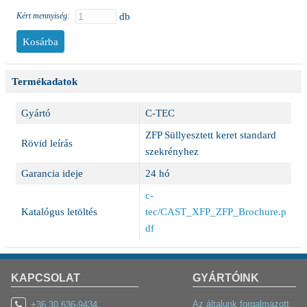
Kért mennyiség:
db
Termékadatok
Gyártó
C-TEC
ZFP Süllyesztett keret standard
Rövid leírás
szekrényhez
Garancia ideje
24 hó
c-
Katalógus letöltés
tec/CAST_XFP_ZFP_Brochure.p
df
KAPCSOLAT
GYÁRTÓINK
Az általunk forgalmazott
+36 30 636-9434