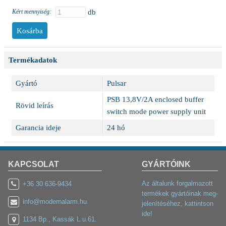
Kért mennyiség:
db
Termékadatok
Gyártó
Pulsar
PSB 13,8V/2A enclosed buffer
Rövid leírás
switch mode power supply unit
Garancia ideje
24 hó
KAPCSOLAT
GYÁRTÓINK
Az általunk forgalmazott
+36 30 636-9434
termékek gyártóinak meg-
info@modernalarm.hu
jelenítéséhez, kattintson
ide!
1134 Bp., Kassák L.u.61.