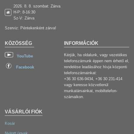
2026. 8. 8. szombat: Zárva
H-P: 8-16:30
Sz-V: Zárva
Szerviz: Péntekenként zárva!
KÖZÖSSÉG
INFORMÁCIÓK
Kérjük, ha oldalunk, vagy vezetékes
YouTube
telefonszámunk éppen nem érhető el,
rendelése leadásához hívja központi
Facebook
telefonszámainkat:
+36 30 636-9434, +36 30 231-414
vagy keresse közvetlenül
munkatársainkat, mobiltelefon-
számaikon.
VÁSÁRLÓI FIÓK
Kosár
Nyitott ügyek