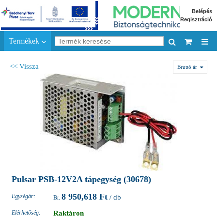
Belépés
Regisztráció
Termékek
<< Vissza
Bruttó ár
Pulsar PSB-12V2A tápegység (30678)
8 950,618 Ft
Egységár:
/ db
Elérhetőség:
Raktáron