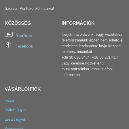
Szerviz: Péntekenként zárva!
KÖZÖSSÉG
INFORMÁCIÓK
Kérjük, ha oldalunk, vagy vezetékes
YouTube
telefonszámunk éppen nem érhető el,
rendelése leadásához hívja központi
Facebook
telefonszámainkat:
+36 30 636-9434, +36 30 231-414
vagy keresse közvetlenül
munkatársainkat, mobiltelefon-
számaikon.
VÁSÁRLÓI FIÓK
Kosár
Nyitott ügyek
Lezárt ügyek
Kedvencek