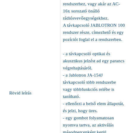
rendszerhez, vagy akár az AC-
16x sorozató önálló
rádiósvevőegységekhez.
A távkapcsoló JABLOTRON 100
rendszer része, címezhető és egy
pozíciót foglal el a rendszerben.
- a távkapcsoló optikai és
akusztikus jelzést ad egy parancs
végrehajtásáról.
- a Jablotron JA-154J
távkapcsoló több rendszerbe
vagy többfunkciós relébe is
Rövid leírás
tanítható.
- ellenőrzi a belső elem állapotát,
és jelzi, hogy üres.
- egy gombot folyamatosan
nyomva tartva, az aktiválás
másodpercenként kerül