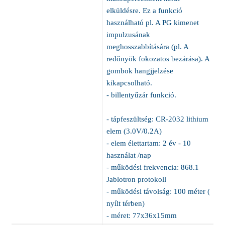
elküldésre. Ez a funkció
használható pl. A PG kimenet
impulzusának
meghosszabbítására (pl. A
redőnyök fokozatos bezárása). A
gombok hangjjelzése
kikapcsolható.
- billentyűzár funkció.
- tápfeszültség: CR-2032 lithium
elem (3.0V/0.2A)
- elem élettartam: 2 év - 10
használat /nap
- működési frekvencia: 868.1
Jablotron protokoll
- működési távolság: 100 méter (
nyílt térben)
- méret: 77x36x15mm