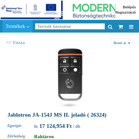
Belépés
Regisztráció
Termékek
<< Vissza
Bruttó ár
Jablotron JA-154J MS II. jeladó ( 26324)
17 124,954 Ft
Egységár:
/ db
Elérhetőség:
Raktáron