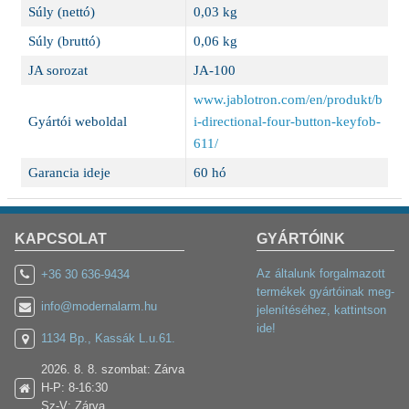
Súly (nettó)
0,03 kg
Súly (bruttó)
0,06 kg
JA sorozat
JA-100
www.jablotron.com/en/produkt/b
Gyártói weboldal
i-directional-four-button-keyfob-
611/
Garancia ideje
60 hó
KAPCSOLAT
GYÁRTÓINK
Az általunk forgalmazott
+36 30 636-9434
termékek gyártóinak meg-
info@modernalarm.hu
jelenítéséhez, kattintson
ide!
1134 Bp., Kassák L.u.61.
2026. 8. 8. szombat: Zárva
H-P: 8-16:30
Sz-V: Zárva