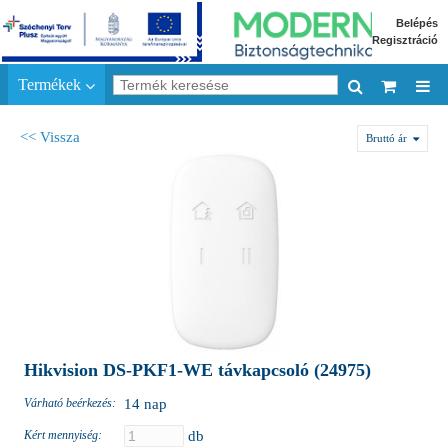
Belépés
Regisztráció
Termékek
<< Vissza
Bruttó ár
Hikvision DS-PKF1-WE távkapcsoló (24975)
Várható beérkezés:
14 nap
Kért mennyiség:
db