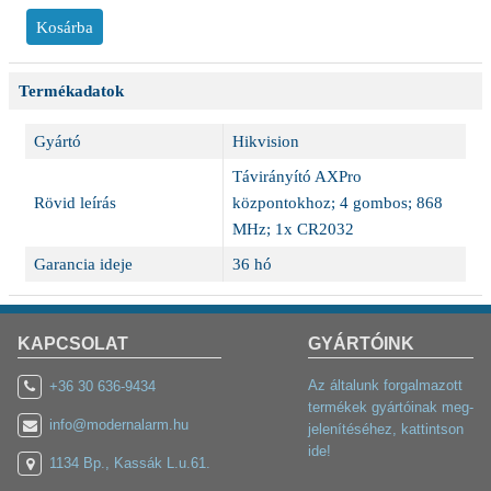
Termékadatok
Gyártó
Hikvision
Távirányító AXPro
Rövid leírás
központokhoz; 4 gombos; 868
MHz; 1x CR2032
Garancia ideje
36 hó
KAPCSOLAT
GYÁRTÓINK
Az általunk forgalmazott
+36 30 636-9434
termékek gyártóinak meg-
info@modernalarm.hu
jelenítéséhez, kattintson
ide!
1134 Bp., Kassák L.u.61.