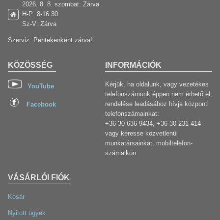
2026. 8. 8. szombat: Zárva
H-P: 8-16:30
Sz-V: Zárva
Szerviz: Péntekenként zárva!
KÖZÖSSÉG
INFORMÁCIÓK
Kérjük, ha oldalunk, vagy vezetékes
YouTube
telefonszámunk éppen nem érhető el,
rendelése leadásához hívja központi
Facebook
telefonszámainkat:
+36 30 636-9434, +36 30 231-414
vagy keresse közvetlenül
munkatársainkat, mobiltelefon-
számaikon.
VÁSÁRLÓI FIÓK
Kosár
Nyitott ügyek