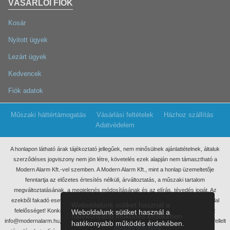
VÁSÁRLÓI FIÓK
Kosár
Nyitott ügyek
Lezárt ügyek
Kedvencek
Fiók adatok
Műszaki háttértámogatás
Vásárlási feltételek
Házhoz szállítás
Adatvédelem
A honlapon látható árak tájékoztató jellegűek, nem minősülnek ajánlattételnek, általuk
szerződéses jogviszony nem jön létre, követelés ezek
alapján nem támasztható a
Modern Alarm Kft.-vel szemben. A Modern Alarm Kft., mint a honlap üzemeltetője
fenntartja az előzetes értesítés nélküli, árváltoztatás, a műszaki tartalom
megváltoztatásának, a megjelenés módosításának és az elírás, tévedés jogát. Az
ezekből fakadó esetleges elmaradt haszonért, anyagi, vagy egyéb kárért nem vállal
Weboldalunk sütiket használ a
felelősséget! Konkrét ajánlatkérés miatt kérjük, keressen meg minket írásban, az
Weboldalunk sütiket használ a
hatékonyabb működés érdekében
info@modernalarm.hu, vagy a rendeles@modernalarm.hu e-mail címen. A honlapon fellelt
hatékonyabb működés érdekében.
további részletek