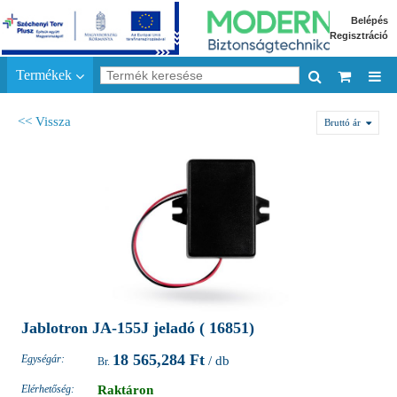
Belépés
Regisztráció
Termékek
<< Vissza
Bruttó ár
Jablotron JA-155J jeladó ( 16851)
18 565,284 Ft
Egységár:
/ db
Elérhetőség:
Raktáron