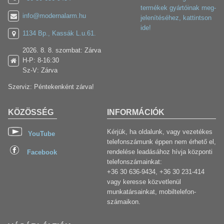
termékek gyártóinak meg-
info@modernalarm.hu
jelenítéséhez, kattintson
ide!
1134 Bp., Kassák L.u.61.
2026. 8. 8. szombat: Zárva
H-P: 8-16:30
Sz-V: Zárva
Szerviz: Péntekenként zárva!
KÖZÖSSÉG
INFORMÁCIÓK
Kérjük, ha oldalunk, vagy vezetékes
YouTube
telefonszámunk éppen nem érhető el,
rendelése leadásához hívja központi
Facebook
telefonszámainkat:
+36 30 636-9434, +36 30 231-414
vagy keresse közvetlenül
munkatársainkat, mobiltelefon-
számaikon.