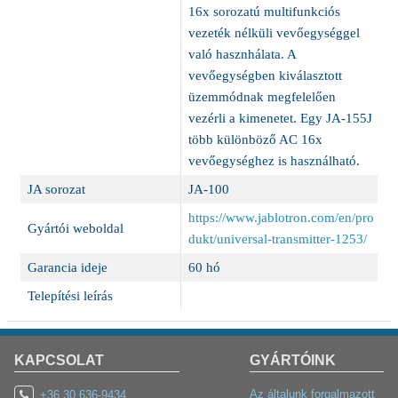
16x sorozatú multifunkciós
vezeték nélküli vevőegységgel
való hasznhálata. A
vevőegységben kiválasztott
üzemmódnak megfelelően
vezérli a kimenetet. Egy JA-155J
több különböző AC 16x
vevőegységhez is használható.
JA sorozat
JA-100
https://www.jablotron.com/en/pro
Gyártói weboldal
dukt/universal-transmitter-1253/
Garancia ideje
60 hó
Telepítési leírás
KAPCSOLAT
GYÁRTÓINK
Az általunk forgalmazott
+36 30 636-9434