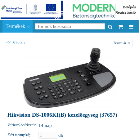
Belépés
Regisztráció
Termékek
<< Vissza
Bruttó ár
Hikvision DS-1006KI(B) kezelőegység (37657)
Várható beérkezés:
14 nap
Kért mennyiség:
db