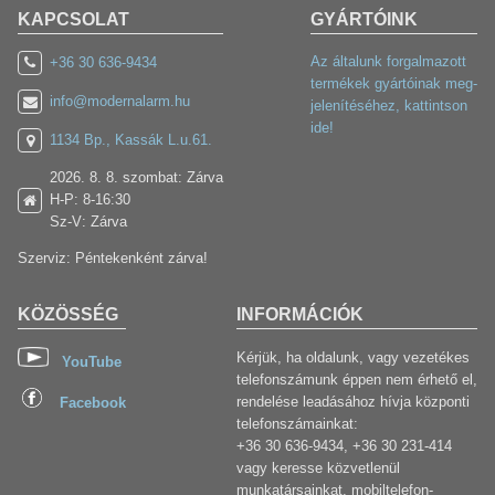
KAPCSOLAT
GYÁRTÓINK
Az általunk forgalmazott
+36 30 636-9434
termékek gyártóinak meg-
info@modernalarm.hu
jelenítéséhez, kattintson
ide!
1134 Bp., Kassák L.u.61.
2026. 8. 8. szombat: Zárva
H-P: 8-16:30
Sz-V: Zárva
Szerviz: Péntekenként zárva!
KÖZÖSSÉG
INFORMÁCIÓK
Kérjük, ha oldalunk, vagy vezetékes
YouTube
telefonszámunk éppen nem érhető el,
rendelése leadásához hívja központi
Facebook
telefonszámainkat:
+36 30 636-9434, +36 30 231-414
vagy keresse közvetlenül
munkatársainkat, mobiltelefon-