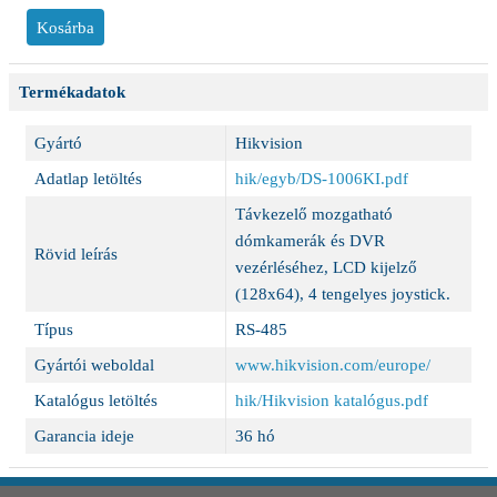
Termékadatok
Gyártó
Hikvision
Adatlap letöltés
hik/egyb/DS-1006KI.pdf
Távkezelő mozgatható
dómkamerák és DVR
Rövid leírás
vezérléséhez, LCD kijelző
(128x64), 4 tengelyes joystick.
Típus
RS-485
Gyártói weboldal
www.hikvision.com/europe/
Katalógus letöltés
hik/Hikvision katalógus.pdf
Garancia ideje
36 hó