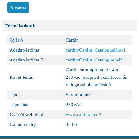
Termékadatok
Gyártó
Cardin
Adatlap letöltés
cardin/Cardin_CatalogueH.pdf
Adatlap letöltés 2
cardin/Cardin_Catalogue.pdf
Cardin sorompó motor, 4m,
Rövid leírás
230Vac, beépített vezérléssel és
villogóval, 4s nyitásidő
Típus
Sorompóhoz
Tápellátás
230VAC
Gyártói weboldal
www.cardin.it/en#
Garancia ideje
36 hó