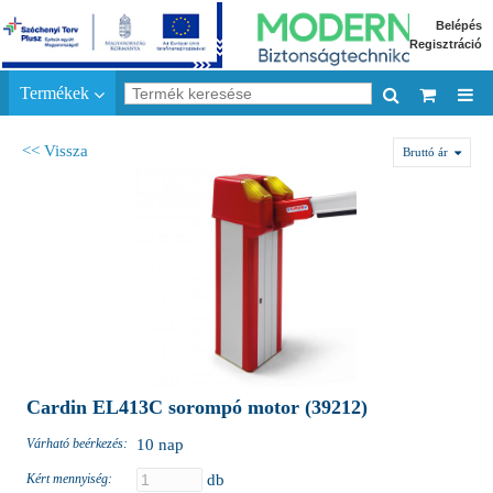
Belépés
Regisztráció
Termékek
<< Vissza
Bruttó ár
Cardin EL413C sorompó motor (39212)
Várható beérkezés:
10 nap
Kért mennyiség:
db