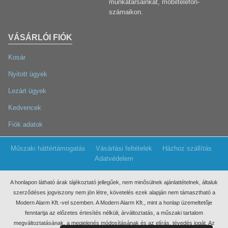
munkatársainkat, mobiltelefon-
számaikon.
VÁSÁRLÓI FIÓK
Kosár
Nyitott ügyek
Lezárt ügyek
Kedvencek
Fiók adatok
Műszaki háttértámogatás
Vásárlási feltételek
Házhoz szállítás
Adatvédelem
A honlapon látható árak tájékoztató jellegűek, nem minősülnek ajánlattételnek, általuk
szerződéses jogviszony nem jön létre, követelés ezek
alapján nem támasztható a
Modern Alarm Kft.-vel szemben. A Modern Alarm Kft., mint a honlap üzemeltetője
fenntartja az előzetes értesítés nélküli, árváltoztatás, a műszaki tartalom
megváltoztatásának, a megjelenés módosításának és az elírás, tévedés jogát. Az