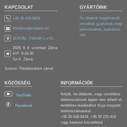
KAPCSOLAT
GYÁRTÓINK
Az általunk forgalmazott
+36 30 636-9434
termékek gyártóinak meg-
info@modernalarm.hu
jelenítéséhez, kattintson
ide!
1134 Bp., Kassák L.u.61.
2026. 8. 8. szombat: Zárva
H-P: 8-16:30
Sz-V: Zárva
Szerviz: Péntekenként zárva!
KÖZÖSSÉG
INFORMÁCIÓK
Kérjük, ha oldalunk, vagy vezetékes
YouTube
telefonszámunk éppen nem érhető el,
rendelése leadásához hívja központi
Facebook
telefonszámainkat:
+36 30 636-9434, +36 30 231-414
vagy keresse közvetlenül