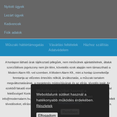
Nyitott ügyek
Lezárt ügyek
Kedvencek
Fiók adatok
Műszaki háttértámogatás
Vásárlási feltételek
Házhoz szállítás
Adatvédelem
A honlapon látható árak tájékoztató jellegűek, nem minősülnek ajánlattételnek, általuk
szerződéses jogviszony nem jön létre, követelés ezek
alapján nem támasztható a
Modern Alarm Kft.-vel szemben. A Modern Alarm Kft., mint a honlap üzemeltetője
fenntartja az előzetes értesítés nélküli, árváltoztatás, a műszaki tartalom
megváltoztatásának, a megjelenés módosításának és az elírás, tévedés jogát. Az
ezekből fakadó esetleges elmaradt haszonért, anyagi, vagy egyéb kárért nem vállal
Weboldalunk sütiket használ a
felelősséget! Konkrét ajánlatkérés miatt kérjük, keressen meg minket írásban, az
Weboldalunk sütiket használ a
hatékonyabb működés érdekében
info@modernalarm.hu, vagy a rendeles@modernalarm.hu e-mail címen. A honlapon fellelt
hatékonyabb működés érdekében.
további részletek
tévedéseket, elírásokat az info@modernalarm.hu e-mail címen jelezheti számunkra.
Részletek
Minden jog fenntartva!
Rendben
Modern Alarm Kft. 2018 – 2025
Elfogadom