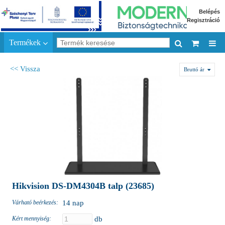
Belépés
Regisztráció
Termékek
<< Vissza
Bruttó ár
Hikvision DS-DM4304B talp (23685)
Várható beérkezés:
14 nap
Kért mennyiség:
db