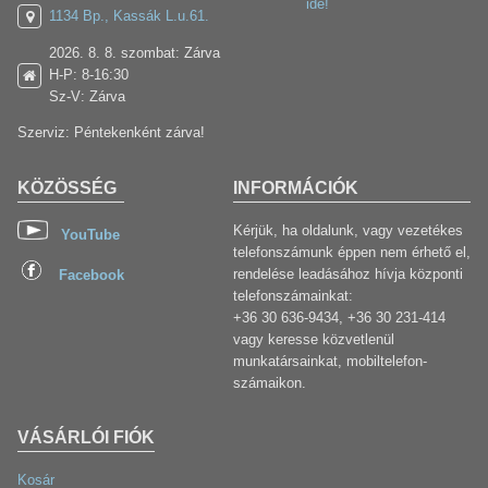
ide!
1134 Bp., Kassák L.u.61.
2026. 8. 8. szombat: Zárva
H-P: 8-16:30
Sz-V: Zárva
Szerviz: Péntekenként zárva!
KÖZÖSSÉG
INFORMÁCIÓK
Kérjük, ha oldalunk, vagy vezetékes
YouTube
telefonszámunk éppen nem érhető el,
rendelése leadásához hívja központi
Facebook
telefonszámainkat:
+36 30 636-9434, +36 30 231-414
vagy keresse közvetlenül
munkatársainkat, mobiltelefon-
számaikon.
VÁSÁRLÓI FIÓK
Kosár