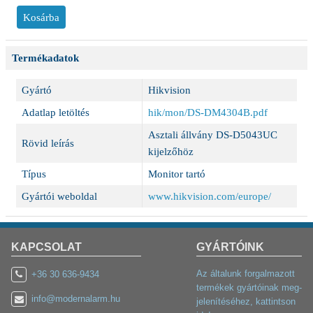
Termékadatok
Gyártó
Hikvision
Adatlap letöltés
hik/mon/DS-DM4304B.pdf
Asztali állvány DS-D5043UC
Rövid leírás
kijelzőhöz
Típus
Monitor tartó
Gyártói weboldal
www.hikvision.com/europe/
KAPCSOLAT
GYÁRTÓINK
Az általunk forgalmazott
+36 30 636-9434
termékek gyártóinak meg-
info@modernalarm.hu
jelenítéséhez, kattintson