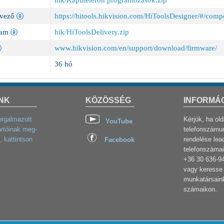
hik/Kaputelefon programozások.zip
rvező
https://hitools.hikvision.com/HiToolsDesigner/#/com
ram
hik/HiToolsDelivery.zip
www.hikvision.com/en/support/download/firmware/
36 hó
NK
KÖZÖSSÉG
INFORMÁ
orgalmazott
Kérjük, ha ol
YouTube
rtóinak meg-
telefonszámun
, kattintson
rendelése lea
Facebook
telefonszámai
+36 30 636-9
vagy keresse 
munkatársaink
számaikon.