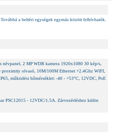
. Továbbá a beltéri egységek egymás között felhívhatók.
és névpanel, 2 MP WDR kamera 1920x1080 30 kép/s,
are proximity olvasó, 10M/100M Ethernet +2.4Ghz WIFI,
 IP65, működési hőmérséklet: -40 - +53°C, 12VDC, PoE
lsar PSC12015 - 12VDC/1.5A. Zárvezérléshez külön