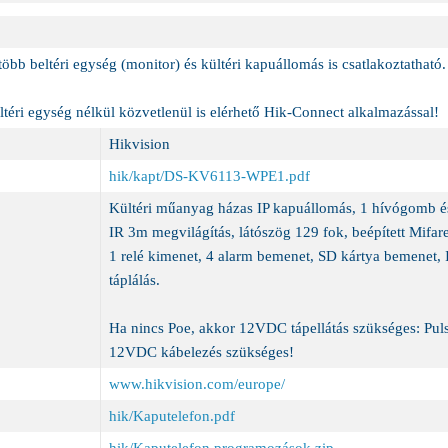
több beltéri egység (monitor) és kültéri kapuállomás is csatlakoztatható
ltéri egység nélkül közvetlenül is elérhető Hik-Connect alkalmazással!
Hikvision
hik/kapt/DS-KV6113-WPE1.pdf
Kültéri műanyag házas IP kapuállomás, 1 hívógomb 
IR 3m megvilágítás, látószög 129 fok, beépített Mif
1 relé kimenet, 4 alarm bemenet, SD kártya bemenet,
táplálás.
Ha nincs Poe, akkor 12VDC tápellátás szükséges: Pu
12VDC kábelezés szükséges!
www.hikvision.com/europe/
hik/Kaputelefon.pdf