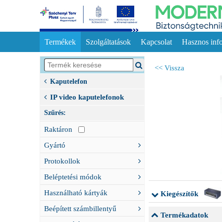
Termékek
Szolgáltatások
Kapcsolat
Hasznos inf
<< Vissza
Kaputelefon
IP video kaputelefonok
Szűrés:
Raktáron
Gyártó
Protokollok
Beléptetési módok
Használható kártyák
Kiegészítők
Beépített számbillentyű
Termékadatok