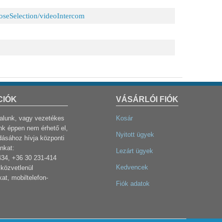
poseSelection/videoIntercom
CIÓK
VÁSÁRLÓI FIÓK
dalunk, vagy vezetékes
Kosár
k éppen nem érhető el,
Nyitott ügyek
dásához hívja központi
nkat:
Lezárt ügyek
434, +36 30 231-414
Kedvencek
közvetlenül
at, mobiltelefon-
Fiók adatok