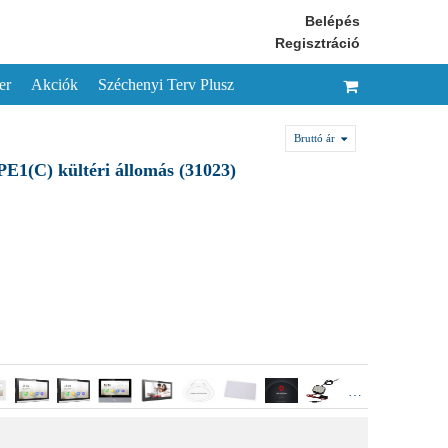
Belépés
Regisztráció
er
Akciók
Széchenyi Terv Plusz
Bruttó ár
1(C) kültéri állomás (31023)