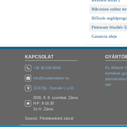
Kezelési leírás 2
Hikvision online te
HiTools segédprog
Firmware frissítés
Garancia ideje
KAPCSOLAT
GYÁRTÓI
Az általunk f
+36 30 636-9434
termékek gyá
info@modernalarm.hu
jelenítéséhez
ide!
1134 Bp., Kassák L.u.61.
2026. 8. 8. szombat: Zárva
H-P: 8-16:30
Sz-V: Zárva
Szerviz: Péntekenként zárva!