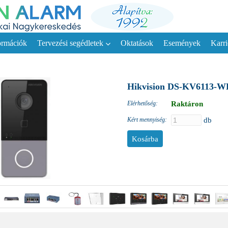
ormációk
Tervezési segédletek
Oktatások
Események
Karri
Hikvision DS-KV6113-WPE
Elérhetőség:
Raktáron
Kért mennyiség:
db