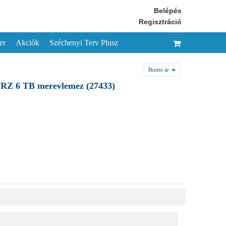
Belépés
Regisztráció
er
Akciók
Széchenyi Terv Plusz
Bruttó ár
RZ 6 TB merevlemez (27433)