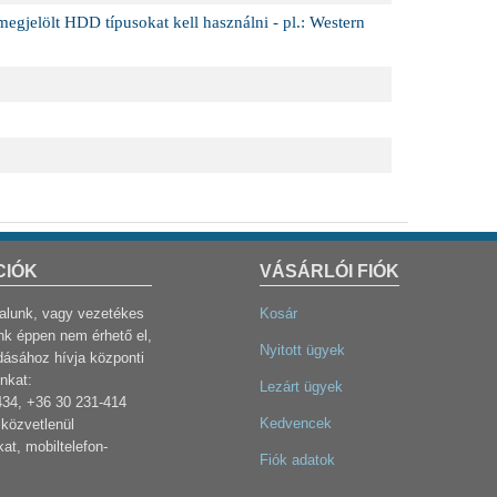
gjelölt HDD típusokat kell használni - pl.: Western
CIÓK
VÁSÁRLÓI FIÓK
dalunk, vagy vezetékes
Kosár
k éppen nem érhető el,
Nyitott ügyek
dásához hívja központi
nkat:
Lezárt ügyek
434, +36 30 231-414
Kedvencek
közvetlenül
at, mobiltelefon-
Fiók adatok