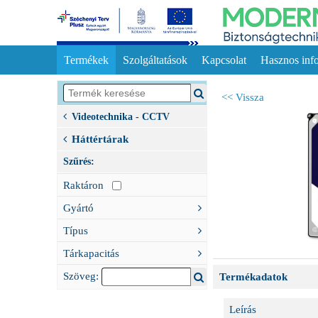
Termékek
Szolgáltatások
Kapcsolat
Hasznos inf
<< Vissza
Videotechnika - CCTV
Háttértárak
Szűrés:
Raktáron
Gyártó
Típus
Tárkapacitás
Szöveg:
Termékadatok
Leírás