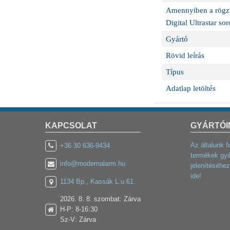
Amennyiben a rögzít
Digital Ultrastar soro
Gyártó
Rövid leírás
Típus
Adatlap letöltés
KAPCSOLAT
GYÁRTÓI
Az általunk f
+36 30 636-9434
termékek gyá
info@modernalarm.hu
jelenítéséhez
ide!
1134 Bp., Kassák L.u.61.
2026. 8. 8. szombat: Zárva
H-P: 8-16:30
Sz-V: Zárva