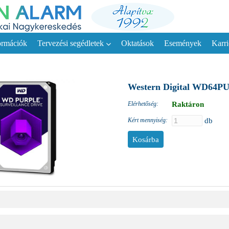
ormációk
Tervezési segédletek
Oktatások
Események
Karri
Western Digital WD64PU
Elérhetőség:
Raktáron
Kért mennyiség:
db