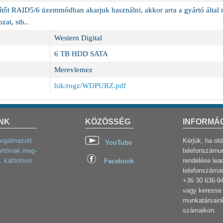
őt RAID5/6 üzemmódban akarjuk használni, akkor arra a gyártó által me
zat, stb..
Western Digital
6 TB HDD SATA
Merevlemez
hik/rogz/WDPURZ.pdf
NK
KÖZÖSSÉG
INFORMÁ
orgalmazott
Kérjük, ha ol
YouTube
rtóinak meg-
telefonszámun
, kattintson
rendelése lea
Facebook
telefonszámai
+36 30 636-9
vagy keresse 
munkatársaink
számaikon.