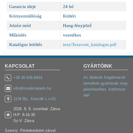
Garancia ideje
24 hó
Környezetállóság
Kültéri
Jelzési mód
Hang-fényjelző
Működés
vezetékes
Katalógus letöltés
texe/Texecom_katalogus.pdf
KAPCSOLAT
GYÁRTÓINK
Az általunk forgalmazott
+36 30 636-9434
termékek gyártóinak meg-
info@modernalarm.hu
jelenítéséhez, kattintson
ide!
1134 Bp., Kassák L.u.61.
2026. 8. 8. szombat: Zárva
H-P: 8-16:30
Sz-V: Zárva
Szerviz: Péntekenként zárva!