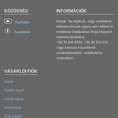
KÖZÖSSÉG
INFORMÁCIÓK
Kérjük, ha oldalunk, vagy vezetékes
YouTube
telefonszámunk éppen nem érhető el,
rendelése leadásához hívja központi
Facebook
telefonszámainkat:
+36 30 636-9434, +36 30 231-414
vagy keresse közvetlenül
munkatársainkat, mobiltelefon-
számaikon.
VÁSÁRLÓI FIÓK
Kosár
Nyitott ügyek
Lezárt ügyek
Kedvencek
Fiók adatok