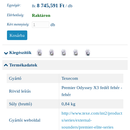
8 745,591 Ft
Egységár:
/ db
Elérhetőség:
Raktáron
Kért mennyiség:
db
Kiegészítők
Termékadatok
Gyártó
Texecom
Premier Odyssey X3 fedél fehér -
Rövid leírás
fehér
Súly (bruttó)
0,84 kg
http://www.texe.com/int2/product
Gyártói weboldal
s/series/external-
sounders/premier-elite-series