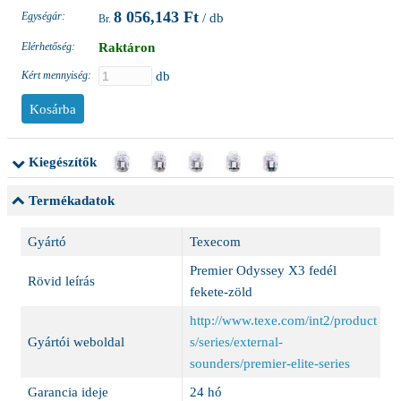
8 056,143 Ft
Egységár:
/ db
Elérhetőség:
Raktáron
Kért mennyiség:
db
Kiegészítők
Termékadatok
Gyártó
Texecom
Premier Odyssey X3 fedél
Rövid leírás
fekete-zöld
http://www.texe.com/int2/product
Gyártói weboldal
s/series/external-
sounders/premier-elite-series
Garancia ideje
24 hó