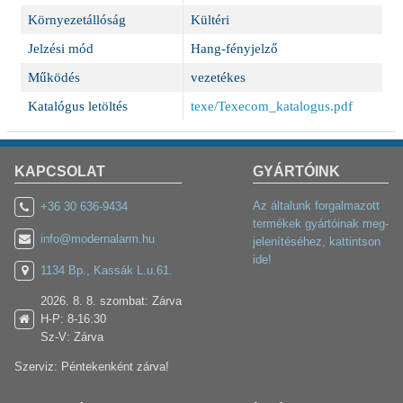
Környezetállóság
Kültéri
Jelzési mód
Hang-fényjelző
Működés
vezetékes
Katalógus letöltés
texe/Texecom_katalogus.pdf
KAPCSOLAT
GYÁRTÓINK
Az általunk forgalmazott
+36 30 636-9434
termékek gyártóinak meg-
info@modernalarm.hu
jelenítéséhez, kattintson
ide!
1134 Bp., Kassák L.u.61.
2026. 8. 8. szombat: Zárva
H-P: 8-16:30
Sz-V: Zárva
Szerviz: Péntekenként zárva!