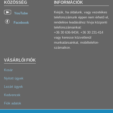
KÖZÖSSÉG
INFORMÁCIÓK
Kérjük, ha oldalunk, vagy vezetékes
YouTube
telefonszámunk éppen nem érhető el,
rendelése leadásához hívja központi
Facebook
telefonszámainkat:
+36 30 636-9434, +36 30 231-414
vagy keresse közvetlenül
munkatársainkat, mobiltelefon-
számaikon.
VÁSÁRLÓI FIÓK
Kosár
Nyitott ügyek
Lezárt ügyek
Kedvencek
Fiók adatok