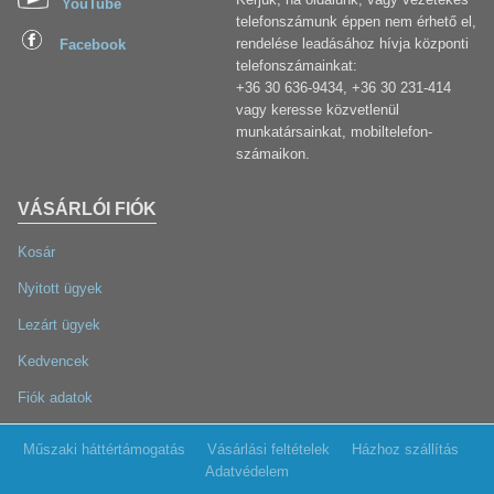
YouTube
telefonszámunk éppen nem érhető el,
rendelése leadásához hívja központi
Facebook
telefonszámainkat:
+36 30 636-9434, +36 30 231-414
vagy keresse közvetlenül
munkatársainkat, mobiltelefon-
számaikon.
VÁSÁRLÓI FIÓK
Kosár
Nyitott ügyek
Lezárt ügyek
Kedvencek
Fiók adatok
Műszaki háttértámogatás
Vásárlási feltételek
Házhoz szállítás
Adatvédelem