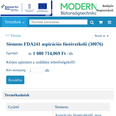
Belépés
Regisztráció
Termékek
<< Vissza
Bruttó ár
Siemens FDA241 aspirációs füstérzékelő (30076)
1 080 714,069 Ft
Egységár:
/ db
Kérjen ajánlatot a szállítási lehetőségekről!
Kért mennyiség:
db
Termékadatok
Gyártó
Siemens
Aspirációs füstérzékelő; max.