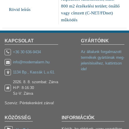
800 m2 érzékelési terület; önálló
Rövid leírás
vagy címzett (C-NET/FDnet)
működés
KAPCSOLAT
GYÁRTÓINK
Az általunk forgalmazott
+36 30 636-9434
termékek gyártóinak meg-
info@modernalarm.hu
jelenítéséhez, kattintson
ide!
1134 Bp., Kassák L.u.61.
2026. 8. 8. szombat: Zárva
H-P: 8-16:30
Sz-V: Zárva
Szerviz: Péntekenként zárva!
KÖZÖSSÉG
INFORMÁCIÓK
Kérjük, ha oldalunk, vagy vezetékes