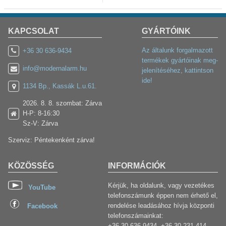
KAPCSOLAT
GYÁRTÓINK
Az általunk forgalmazott
+36 30 636-9434
termékek gyártóinak meg-
info@modernalarm.hu
jelenítéséhez, kattintson
ide!
1134 Bp., Kassák L.u.61.
2026. 8. 8. szombat: Zárva
H-P: 8-16:30
Sz-V: Zárva
Szerviz: Péntekenként zárva!
KÖZÖSSÉG
INFORMÁCIÓK
Kérjük, ha oldalunk, vagy vezetékes
YouTube
telefonszámunk éppen nem érhető el,
rendelése leadásához hívja központi
Facebook
telefonszámainkat:
+36 30 636-9434, +36 30 231-414