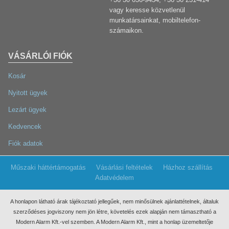
vagy keresse közvetlenül
munkatársainkat, mobiltelefon-
számaikon.
VÁSÁRLÓI FIÓK
Kosár
Nyitott ügyek
Lezárt ügyek
Kedvencek
Fiók adatok
Műszaki háttértámogatás
Vásárlási feltételek
Házhoz szállítás
Adatvédelem
A honlapon látható árak tájékoztató jellegűek, nem minősülnek ajánlattételnek, általuk
szerződéses jogviszony nem jön létre, követelés ezek
alapján nem támasztható a
Modern Alarm Kft.-vel szemben. A Modern Alarm Kft., mint a honlap üzemeltetője