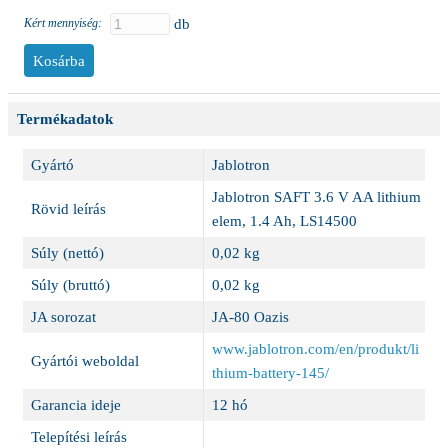
Kért mennyiség:
db
Termékadatok
Gyártó
Jablotron
Jablotron SAFT 3.6 V AA lithium
Rövid leírás
elem, 1.4 Ah, LS14500
Súly (nettó)
0,02 kg
Súly (bruttó)
0,02 kg
JA sorozat
JA-80 Oazis
www.jablotron.com/en/produkt/li
Gyártói weboldal
thium-battery-145/
Garancia ideje
12 hó
Telepítési leírás