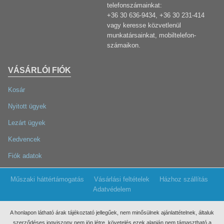
telefonszámainkat:
+36 30 636-9434, +36 30 231-414
vagy keresse közvetlenül
munkatársainkat, mobiltelefon-
számaikon.
VÁSÁRLÓI FIÓK
Kosár
Nyitott ügyek
Lezárt ügyek
Kedvencek
Fiók adatok
Műszaki háttértámogatás
Vásárlási feltételek
Házhoz szállítás
Adatvédelem
A honlapon látható árak tájékoztató jellegűek, nem minősülnek ajánlattételnek, általuk
szerződéses jogviszony nem jön létre, követelés ezek
alapján nem támasztható a