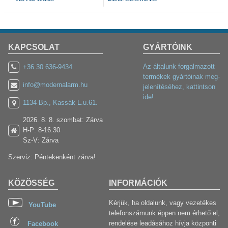
KAPCSOLAT
GYÁRTÓINK
Az általunk forgalmazott
+36 30 636-9434
termékek gyártóinak meg-
info@modernalarm.hu
jelenítéséhez, kattintson
ide!
1134 Bp., Kassák L.u.61.
2026. 8. 8. szombat: Zárva
H-P: 8-16:30
Sz-V: Zárva
Szerviz: Péntekenként zárva!
KÖZÖSSÉG
INFORMÁCIÓK
Kérjük, ha oldalunk, vagy vezetékes
YouTube
telefonszámunk éppen nem érhető el,
rendelése leadásához hívja központi
Facebook