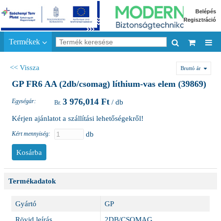
Belépés
Regisztráció
Termékek
<< Vissza
Bruttó ár
GP FR6 AA (2db/csomag) líthium-vas elem (39869)
3 976,014 Ft
Egységár:
/ db
Kérjen ajánlatot a szállítási lehetőségekről!
Kért mennyiség:
db
Termékadatok
Gyártó
GP
Rövid leírás
2DB/CSOMAG