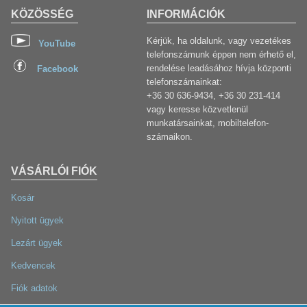
KÖZÖSSÉG
INFORMÁCIÓK
Kérjük, ha oldalunk, vagy vezetékes
YouTube
telefonszámunk éppen nem érhető el,
rendelése leadásához hívja központi
Facebook
telefonszámainkat:
+36 30 636-9434, +36 30 231-414
vagy keresse közvetlenül
munkatársainkat, mobiltelefon-
számaikon.
VÁSÁRLÓI FIÓK
Kosár
Nyitott ügyek
Lezárt ügyek
Kedvencek
Fiók adatok