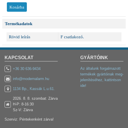
Termékadatok
Rövid leírás
F csatlakozó.
KAPCSOLAT
GYÁRTÓINK
Az általunk forgalmazott
+36 30 636-9434
termékek gyártóinak meg-
info@modernalarm.hu
jelenítéséhez, kattintson
ide!
1134 Bp., Kassák L.u.61.
2026. 8. 8. szombat: Zárva
H-P: 8-16:30
Sz-V: Zárva
Szerviz: Péntekenként zárva!