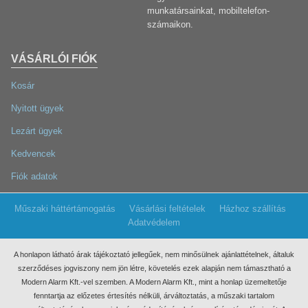
munkatársainkat, mobiltelefon-
számaikon.
VÁSÁRLÓI FIÓK
Kosár
Nyitott ügyek
Lezárt ügyek
Kedvencek
Fiók adatok
Műszaki háttértámogatás
Vásárlási feltételek
Házhoz szállítás
Adatvédelem
A honlapon látható árak tájékoztató jellegűek, nem minősülnek ajánlattételnek, általuk
szerződéses jogviszony nem jön létre, követelés ezek
alapján nem támasztható a
Modern Alarm Kft.-vel szemben. A Modern Alarm Kft., mint a honlap üzemeltetője
fenntartja az előzetes értesítés nélküli, árváltoztatás, a műszaki tartalom