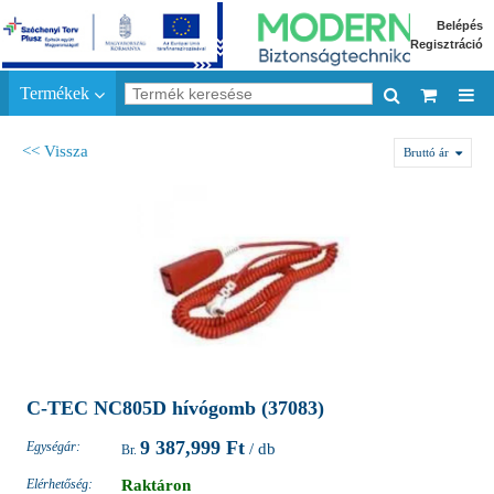
Belépés
Regisztráció
Termékek
<< Vissza
Bruttó ár
C-TEC NC805D hívógomb (37083)
9 387,999 Ft
Egységár:
/ db
Elérhetőség:
Raktáron