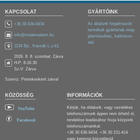
KAPCSOLAT
GYÁRTÓINK
Az általunk forgalmazott
+36 30 636-9434
termékek gyártóinak meg-
info@modernalarm.hu
jelenítéséhez, kattintson
ide!
1134 Bp., Kassák L.u.61.
2026. 8. 8. szombat: Zárva
H-P: 8-16:30
Sz-V: Zárva
Szerviz: Péntekenként zárva!
KÖZÖSSÉG
INFORMÁCIÓK
Kérjük, ha oldalunk, vagy vezetékes
YouTube
telefonszámunk éppen nem érhető el,
rendelése leadásához hívja központi
Facebook
telefonszámainkat:
+36 30 636-9434, +36 30 231-414
vagy keresse közvetlenül