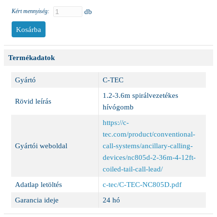
Kért mennyiség:
db
Termékadatok
Gyártó
C-TEC
1.2-3.6m spirálvezetékes
Rövid leírás
hívógomb
https://c-
tec.com/product/conventional-
Gyártói weboldal
call-systems/ancillary-calling-
devices/nc805d-2-36m-4-12ft-
coiled-tail-call-lead/
Adatlap letöltés
c-tec/C-TEC-NC805D.pdf
Garancia ideje
24 hó