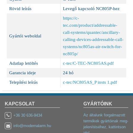
Rövid leírás
Levegő kapcsoló NC805P-hez
https://c-
tec.com/product/addressable-
call-systems/quantec/ancillary-
Gyártói weboldal
calling-devices-addressable-call-
systems/nc805as-air-switch-for-
nc805p/
Adatlap letöltés
c-tec/C-TEC-NC805AS.pdf
Garancia ideje
24 hó
Telepítési leírás
c-tec/NC805AS_P insts 1.pdf
KAPCSOLAT
GYÁRTÓINK
Az általunk forgalmazott
+36 30 636-9434
termékek gyártóinak meg-
info@modernalarm.hu
jelenítéséhez, kattintson
ide!