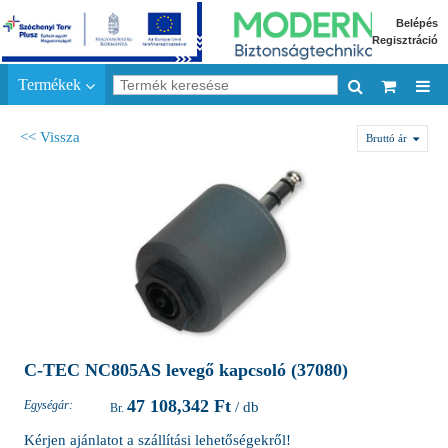
Belépés
Regisztráció
Termékek
<< Vissza
Bruttó ár
C-TEC NC805AS levegő kapcsoló (37080)
47 108,342 Ft
Egységár:
/ db
Kérjen ajánlatot a szállítási lehetőségekről!