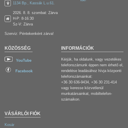
1134 Bp., Kassák L.u.61.
2026. 8. 8. szombat: Zárva
H-P: 8-16:30
Sz-V: Zárva
Szerviz: Péntekenként zárva!
KÖZÖSSÉG
INFORMÁCIÓK
Kérjük, ha oldalunk, vagy vezetékes
YouTube
telefonszámunk éppen nem érhető el,
rendelése leadásához hívja központi
Facebook
telefonszámainkat:
+36 30 636-9434, +36 30 231-414
vagy keresse közvetlenül
munkatársainkat, mobiltelefon-
számaikon.
VÁSÁRLÓI FIÓK
Kosár