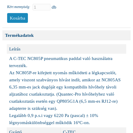
Kért mennyiség:
db
Termékadatok
Leírás
A C-TEC NC805P pneumatikus paddal való használatra
tervezték.
Az NC805P-re kifejtett nyomás működteti a légkapcsolót,
amely viszont szabványos hívást indít, amikor az NC805AS
6,35 mm-es jack dugóját egy kompatibilis hívóhely távoli
aljzatához csatlakoztatja. (Quantec-Pro hívóhelyhez való
csatlakoztatás esetén egy QP805G1A (6,5 mm-es RJ12-re)
adapterre is szükség van).
Legalább 0,9 p.s.i vagy 6220 Pa (pascal) ± 10%
légnyomáskülönbséggel működik 16ºC-on.
Gyártó
C-TEC