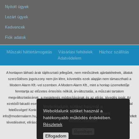
Nyitott ügyek
Lezárt ügyek
Kedvencek
Fiók adatok
Műszaki háttértámogatás
Vásárlási feltételek
Házhoz szállítás
Adatvédelem
A honlapon látható árak tájékoztató jellegűek, nem minősülnek ajánlattételnek, általuk
szerződéses jogviszony nem jön létre, követelés ezek
alapján nem támasztható a
Modern Alarm Kft.-vel szemben. A Modern Alarm Kft., mint a honlap üzemeltetője
fenntartja az előzetes értesítés nélküli, árváltoztatás, a műszaki tartalom
megváltoztatásának, a megjelenés módosításának és az elírás, tévedés jogát. Az
ezekből fakadó esetleges elmaradt haszonért, anyagi, vagy egyéb kárért nem vállal
Weboldalunk sütiket használ a
felelősséget! Konkrét ajánlatkérés miatt kérjük, keressen meg minket írásban, az
Weboldalunk sütiket használ a
hatékonyabb működés érdekében
info@modernalarm.hu, vagy a rendeles@modernalarm.hu e-mail címen. A honlapon fellelt
hatékonyabb működés érdekében.
további részletek
tévedéseket, elírásokat az info@modernalarm.hu e-mail címen jelezheti számunkra.
Részletek
Minden jog fenntartva!
Rendben
Modern Alarm Kft. 2018 – 2025
Elfogadom