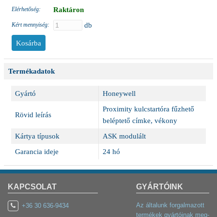
Elérhetőség:
Raktáron
Kért mennyiség:
db
Termékadatok
Gyártó
Honeywell
Proximity kulcstartóra fűzhető
Rövid leírás
beléptető címke, vékony
Kártya típusok
ASK modulált
Garancia ideje
24 hó
KAPCSOLAT
GYÁRTÓINK
Az általunk forgalmazott
+36 30 636-9434
termékek gyártóinak meg-