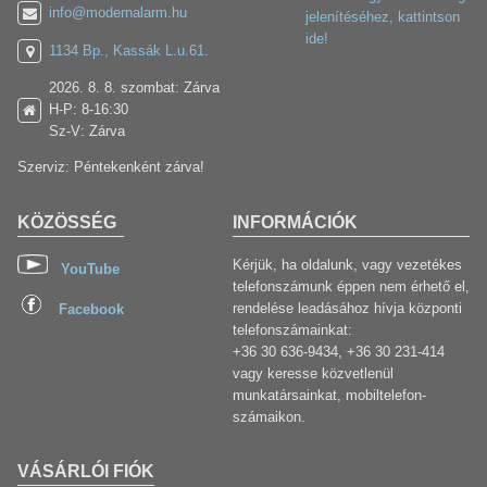
info@modernalarm.hu
jelenítéséhez, kattintson
ide!
1134 Bp., Kassák L.u.61.
2026. 8. 8. szombat: Zárva
H-P: 8-16:30
Sz-V: Zárva
Szerviz: Péntekenként zárva!
KÖZÖSSÉG
INFORMÁCIÓK
Kérjük, ha oldalunk, vagy vezetékes
YouTube
telefonszámunk éppen nem érhető el,
rendelése leadásához hívja központi
Facebook
telefonszámainkat:
+36 30 636-9434, +36 30 231-414
vagy keresse közvetlenül
munkatársainkat, mobiltelefon-
számaikon.
VÁSÁRLÓI FIÓK