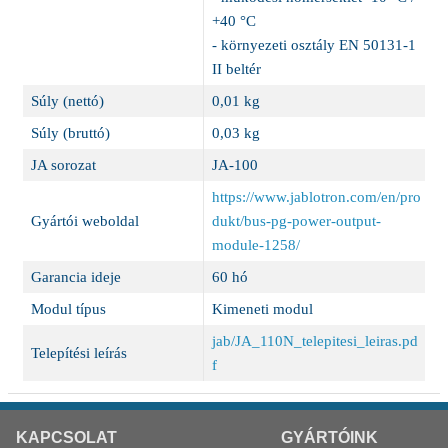
+40 °C
- környezeti osztály EN 50131-1
II beltér
Súly (nettó)
0,01 kg
Súly (bruttó)
0,03 kg
JA sorozat
JA-100
https://www.jablotron.com/en/pro
Gyártói weboldal
dukt/bus-pg-power-output-
module-1258/
Garancia ideje
60 hó
Modul típus
Kimeneti modul
jab/JA_110N_telepitesi_leiras.pd
Telepítési leírás
f
KAPCSOLAT
GYÁRTÓINK