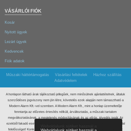
VÁSÁRLÓI FIÓK
Kosár
Nyitott ügyek
Lezárt ügyek
Kedvencek
Fiók adatok
Műszaki háttértámogatás
Vásárlási feltételek
Házhoz szállítás
Adatvédelem
A honlapon látható árak tájékoztató jellegűek, nem minősülnek ajánlattételnek, általuk
szerződéses jogviszony nem jön létre, követelés ezek
alapján nem támasztható a
Modern Alarm Kft.-vel szemben. A Modern Alarm Kft., mint a honlap üzemeltetője
fenntartja az előzetes értesítés nélküli, árváltoztatás, a műszaki tartalom
megváltoztatásának, a megjelenés módosításának és az elírás, tévedés jogát. Az
ezekből fakadó esetleges elmaradt haszonért, anyagi, vagy egyéb kárért nem vállal
Weboldalunk sütiket használ a
felelősséget! Konkrét ajánlatkérés miatt kérjük, keressen meg minket írásban, az
Weboldalunk sütiket használ a