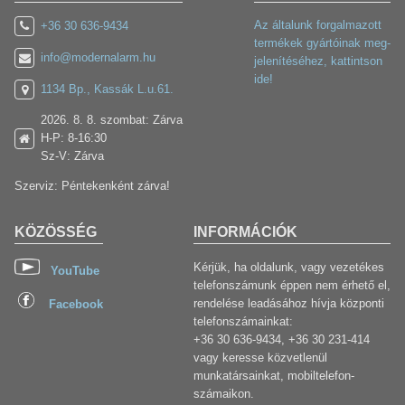
Az általunk forgalmazott
+36 30 636-9434
termékek gyártóinak meg-
info@modernalarm.hu
jelenítéséhez, kattintson
ide!
1134 Bp., Kassák L.u.61.
2026. 8. 8. szombat: Zárva
H-P: 8-16:30
Sz-V: Zárva
Szerviz: Péntekenként zárva!
KÖZÖSSÉG
INFORMÁCIÓK
Kérjük, ha oldalunk, vagy vezetékes
YouTube
telefonszámunk éppen nem érhető el,
rendelése leadásához hívja központi
Facebook
telefonszámainkat:
+36 30 636-9434, +36 30 231-414
vagy keresse közvetlenül
munkatársainkat, mobiltelefon-
számaikon.