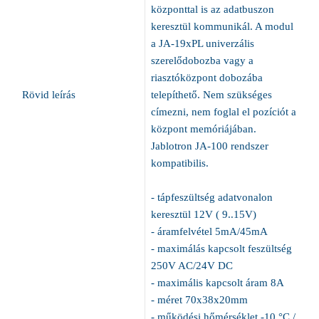
központtal is az adatbuszon
keresztül kommunikál. A modul
a JA-19xPL univerzális
szerelődobozba vagy a
riasztóközpont dobozába
Rövid leírás
telepíthető. Nem szükséges
címezni, nem foglal el pozíciót a
központ memóriájában.
Jablotron JA-100 rendszer
kompatibilis.
- tápfeszültség adatvonalon
keresztül 12V ( 9..15V)
- áramfelvétel 5mA/45mA
- maximálás kapcsolt feszültség
250V AC/24V DC
- maximális kapcsolt áram 8A
- méret 70x38x20mm
- működési hőmérséklet -10 °C /