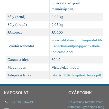
pozíciót a központ
memóriájában).
Súly (nettó)
0,02 kg
Súly (bruttó)
0,05 kg
JA sorozat
JA-100
www.jablotron.com/en/produkt/b
Gyártói weboldal
us-section-output-pg-activation-
indicator-272/
Garancia ideje
60 hó
Modul típus
Visszajelző modul
Telepítési leírás
jab/JA_110i_telepitesi_leiras.pdf
KAPCSOLAT
GYÁRTÓINK
Az általunk forgalmazott
+36 30 636-9434
termékek gyártóinak meg-