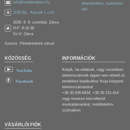
info@modernalarm.hu
jelenítéséhez, kattintson
ide!
1134 Bp., Kassák L.u.61.
2026. 8. 8. szombat: Zárva
H-P: 8-16:30
Sz-V: Zárva
Szerviz: Péntekenként zárva!
KÖZÖSSÉG
INFORMÁCIÓK
Kérjük, ha oldalunk, vagy vezetékes
YouTube
telefonszámunk éppen nem érhető el,
rendelése leadásához hívja központi
Facebook
telefonszámainkat:
+36 30 636-9434, +36 30 231-414
vagy keresse közvetlenül
munkatársainkat, mobiltelefon-
számaikon.
VÁSÁRLÓI FIÓK