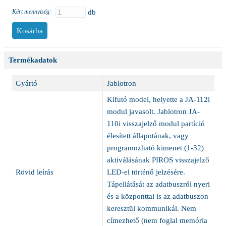
Kért mennyiség:
db
Termékadatok
Gyártó
Jablotron
Kifutó model, helyette a JA-112i
modul javasolt. Jablotron JA-
110i visszajelző modul partíció
élesített állapotának, vagy
programozható kimenet (1-32)
aktiválásának PIROS visszajelző
Rövid leírás
LED-el történő jelzésére.
Tápellátását az adatbuszról nyeri
és a központtal is az adatbuszon
keresztül kommunikál. Nem
címezhető (nem foglal memória