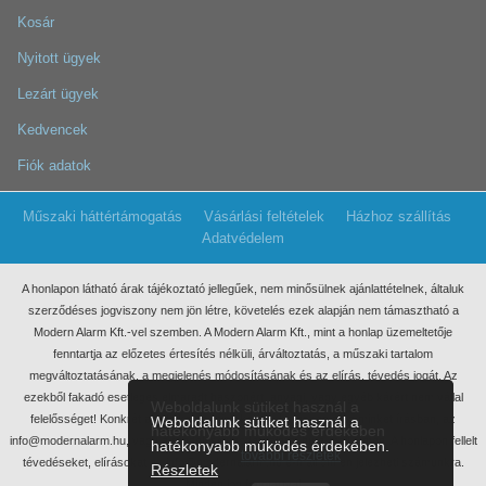
Kosár
Nyitott ügyek
Lezárt ügyek
Kedvencek
Fiók adatok
Műszaki háttértámogatás
Vásárlási feltételek
Házhoz szállítás
Adatvédelem
A honlapon látható árak tájékoztató jellegűek, nem minősülnek ajánlattételnek, általuk
szerződéses jogviszony nem jön létre, követelés ezek
alapján nem támasztható a
Modern Alarm Kft.-vel szemben. A Modern Alarm Kft., mint a honlap üzemeltetője
fenntartja az előzetes értesítés nélküli, árváltoztatás, a műszaki tartalom
megváltoztatásának, a megjelenés módosításának és az elírás, tévedés jogát. Az
ezekből fakadó esetleges elmaradt haszonért, anyagi, vagy egyéb kárért nem vállal
Weboldalunk sütiket használ a
felelősséget! Konkrét ajánlatkérés miatt kérjük, keressen meg minket írásban, az
Weboldalunk sütiket használ a
hatékonyabb működés érdekében
info@modernalarm.hu, vagy a rendeles@modernalarm.hu e-mail címen. A honlapon fellelt
hatékonyabb működés érdekében.
további részletek
tévedéseket, elírásokat az info@modernalarm.hu e-mail címen jelezheti számunkra.
Részletek
Minden jog fenntartva!