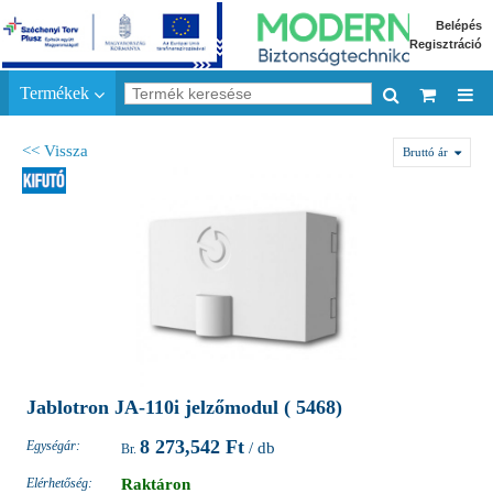
Belépés
Regisztráció
Termékek
<< Vissza
Bruttó ár
Jablotron JA-110i jelzőmodul ( 5468)
8 273,542 Ft
Egységár:
/ db
Elérhetőség:
Raktáron