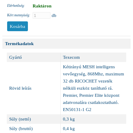
Elérhetőség:
Raktáron
Kért mennyiség:
db
Termékadatok
Gyártó
Texecom
Kétirányú MESH intelligens
vevőegység, 868Mhz, maximum
32 db RICOCHET vezeték
Rövid leírás
nélküli eszköz tanítható rá.
Premier, Premier Elite központ
adatvonalára csatlakoztatható.
EN50131-1 G2
Súly (nettó)
0,3 kg
Súly (bruttó)
0,4 kg