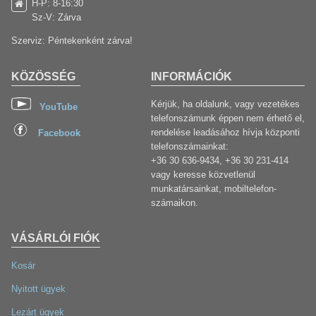
H-P: 8-16:30
Sz-V: Zárva
Szerviz: Péntekenként zárva!
KÖZÖSSÉG
INFORMÁCIÓK
Kérjük, ha oldalunk, vagy vezetékes
YouTube
telefonszámunk éppen nem érhető el,
rendelése leadásához hívja központi
Facebook
telefonszámainkat:
+36 30 636-9434, +36 30 231-414
vagy keresse közvetlenül
munkatársainkat, mobiltelefon-
számaikon.
VÁSÁRLÓI FIÓK
Kosár
Nyitott ügyek
Lezárt ügyek