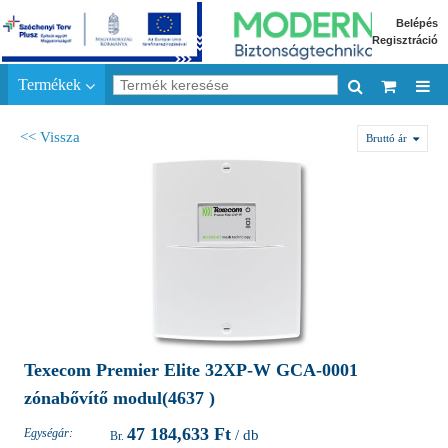
Belépés
Regisztráció
Termékek
<< Vissza
Bruttó ár
Texecom Premier Elite 32XP-W GCA-0001
zónabővítő modul(4637 )
47 184,633 Ft
Egységár:
/ db