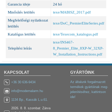
Garancia ideje
24 hó
Minősítés letöltés
texe/MABISZ_2017.pdf
Megfelelőségi nyilatkozat
texe/DoC_PremierEliteSeries.pdf
letöltés
Katalógus letöltés
texe/Texecom_katalogus.pdf
texe/INS467-
Telepítési leírás
8_Premier_Elite_8XP-W_32XP-
W_Installation_Instructions.pdf
KAPCSOLAT
GYÁRTÓINK
Az általunk forgalmazott
+36 30 636-9434
termékek gyártóinak meg-
info@modernalarm.hu
jelenítéséhez, kattintson
ide!
1134 Bp., Kassák L.u.61.
2026. 8. 8. szombat: Zárva