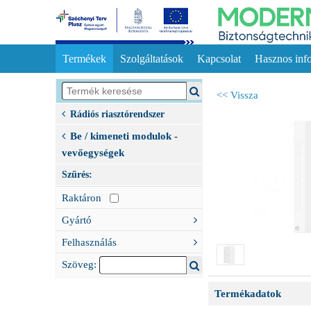
Termékek
Szolgáltatások
Kapcsolat
Hasznos inf
<< Vissza
Rádiós riasztórendszer
Be / kimeneti modulok -
vevőegységek
Szűrés:
Raktáron
Gyártó
Felhasználás
Szöveg:
Termékadatok