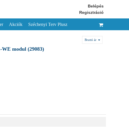
Belépés
Regisztráció
er
Akciók
Széchenyi Terv Plusz
Bruttó ár
2-WE modul (29083)