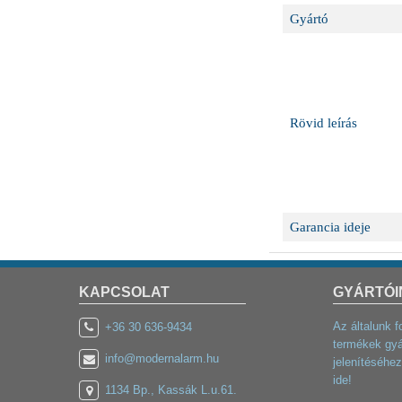
Gyártó
Rövid leírás
Garancia ideje
KAPCSOLAT
GYÁRTÓI
Az általunk f
+36 30 636-9434
termékek gyá
info@modernalarm.hu
jelenítéséhez
ide!
1134 Bp., Kassák L.u.61.