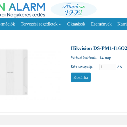
ormációk
Tervezési segédletek
Oktatások
Események
Karri
Hikvision DS-PM1-I16O
Várható beérkezés:
14 nap
Kért mennyiség:
db