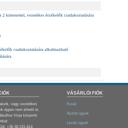
s 2 kimenettel, vezetékes érzékelők csatlakoztatására
ó
zékelők csatlakoztatására alkalmazható
átására
CIÓK
VÁSÁRLÓI FIÓK
dalunk, vagy vezetékes
Kosár
k éppen nem érhető el,
Nyitott ügyek
dásához hívja központi
nkat:
Lezárt ügyek
434, +36 30 231-414