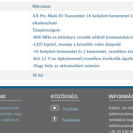
Hikvision
AX Pro Multi IO Transmitter 16 beépített bemenettel é
alkalmazható
Tulajdonságok:
-868 MHz-es kétirányú vezeték nélküli kommunikáci
-LED kijelző, mutatja a készülék valós állapotát
-16 beépített bemenettel és 2 kimenettel, vezetékes ér
-Két 12 V-os tápkimenettel,vezetékes érzékelők tápell
-Nagy hely az akkumulátor számára
36 hó
NK
KÖZÖSSÉG
INFORMÁ
orgalmazott
Kérjük, ha ol
YouTube
rtóinak meg-
telefonszámun
, kattintson
rendelése lea
Facebook
telefonszámai
+36 30 636-9