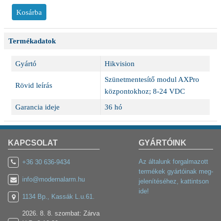
Termékadatok
Gyártó
Hikvision
Szünetmentesítő modul AXPro
Rövid leírás
központokhoz; 8-24 VDC
Garancia ideje
36 hó
KAPCSOLAT
GYÁRTÓINK
Az általunk forgalmazott
+36 30 636-9434
termékek gyártóinak meg-
info@modernalarm.hu
jelenítéséhez, kattintson
ide!
1134 Bp., Kassák L.u.61.
2026. 8. 8. szombat: Zárva