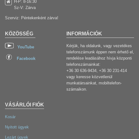
H-P: 8-16:30
Sz-V: Zárva
Szerviz: Péntekenként zárva!
KÖZÖSSÉG
INFORMÁCIÓK
Kérjük, ha oldalunk, vagy vezetékes
YouTube
telefonszámunk éppen nem érhető el,
rendelése leadásához hívja központi
Facebook
telefonszámainkat:
+36 30 636-9434, +36 30 231-414
vagy keresse közvetlenül
munkatársainkat, mobiltelefon-
számaikon.
VÁSÁRLÓI FIÓK
Kosár
Nyitott ügyek
Lezárt ügyek