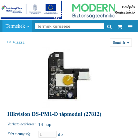
Belépés
Regisztráció
Termékek
<< Vissza
Bruttó ár
Hikvision DS-PM1-D tápmodul (27812)
Várható beérkezés:
14 nap
Kért mennyiség:
db