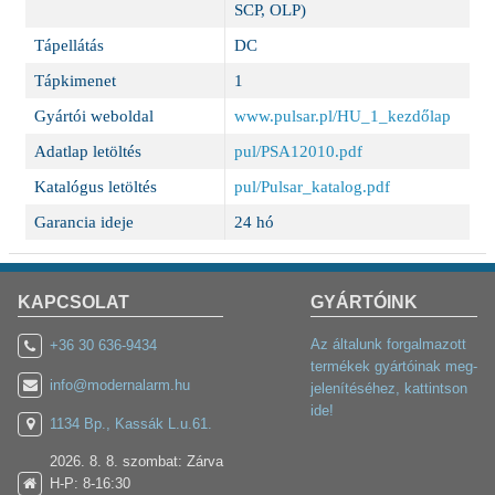
SCP, OLP)
Tápellátás
DC
Tápkimenet
1
Gyártói weboldal
www.pulsar.pl/HU_1_kezdőlap
Adatlap letöltés
pul/PSA12010.pdf
Katalógus letöltés
pul/Pulsar_katalog.pdf
Garancia ideje
24 hó
KAPCSOLAT
GYÁRTÓINK
Az általunk forgalmazott
+36 30 636-9434
termékek gyártóinak meg-
info@modernalarm.hu
jelenítéséhez, kattintson
ide!
1134 Bp., Kassák L.u.61.
2026. 8. 8. szombat: Zárva
H-P: 8-16:30