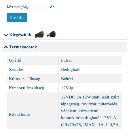
Kért mennyiség:
db
Kiegészítők
Termékadatok
Gyártó
Pulsar
Szerelés
Bedugható
Környezetállóság
Beltéri
Kimeneti feszültség
12V-ig
12VDC 1A 12W stabilizált szűrt
tápegység, rövidzár, túlterhelés
védelem, közvetlenül
Rövid leírás
konnektorba dugható: 12V/1A
(29x70x76, IMAX =1A, I=0,7A,