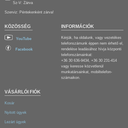
Sz-V: Zárva
Szerviz: Péntekenként zárva!
KÖZÖSSÉG
INFORMÁCIÓK
Kérjük, ha oldalunk, vagy vezetékes
YouTube
telefonszámunk éppen nem érhető el,
rendelése leadásához hívja központi
Facebook
telefonszámainkat:
+36 30 636-9434, +36 30 231-414
vagy keresse közvetlenül
munkatársainkat, mobiltelefon-
számaikon.
VÁSÁRLÓI FIÓK
Kosár
Nyitott ügyek
Lezárt ügyek